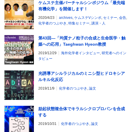
ケムステ主催バーチャルシンポジウム「最先端
有機化学」を開催します！
2020/4/23
archives
,
ケムステVシンポ
,
セミナー
,
会告
,
化学者のつぶやき
,
特集セミナー
,
講演・人
第43回―「均質ナノ粒子の合成と生命医学・触
媒への応用」Taeghwan Hyeon教授
2019/12/29
海外化学者インタビュー
,
研究者へのイン
タビュー
光誘導アシルラジカルのミニシ型ヒドロキシア
ルキル化反応
2019/11/9
化学者のつぶやき
,
論文
励起状態複合体でキラルシクロプロパンを合成
する
2019/10/31
化学者のつぶやき
,
論文