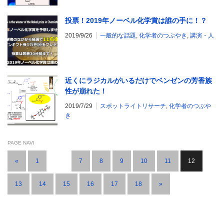
投票！2019年ノーベル化学賞は誰の手に！？
2019/9/26
一般的な話題
,
化学者のつぶやき
,
講演・人
近くにラジカルがいるだけでベンゼンの芳香族
性が崩れた！
2019/7/29
スポットライトリサーチ
,
化学者のつぶや
き
PAGE NAVI
«
1
…
7
8
9
10
11
12
13
14
15
16
17
18
»