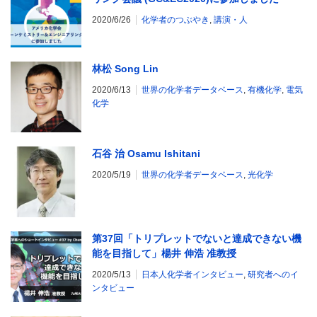
2020/6/26
化学者のつぶやき
,
講演・人
林松 Song Lin
2020/6/13
世界の化学者データベース
,
有機化学
,
電気
化学
石谷 治 Osamu Ishitani
2020/5/19
世界の化学者データベース
,
光化学
第37回「トリプレットでないと達成できない機
能を目指して」楊井 伸浩 准教授
2020/5/13
日本人化学者インタビュー
,
研究者へのイ
ンタビュー