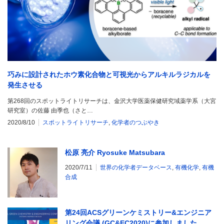
巧みに設計されたホウ素化合物と可視光からアルキルラジカルを
発生させる
第268回のスポットライトリサーチは、金沢大学医薬保健研究域薬学系（大宮
研究室）の佐藤 由季也（さと…
2020/8/10
スポットライトリサーチ
,
化学者のつぶやき
松原 亮介 Ryosuke Matsubara
2020/7/11
世界の化学者データベース
,
有機化学
,
有機
合成
第24回ACSグリーンケミストリー&エンジニア
リング会議 (GC&EC2020)に参加しました