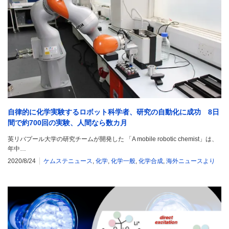
自律的に化学実験するロボット科学者、研究の自動化に成功 8日
間で約700回の実験、人間なら数カ月
英リバプール大学の研究チームが開発した 「A mobile robotic chemist」は、
年中…
2020/8/24
ケムステニュース
,
化学
,
化学一般
,
化学合成
,
海外ニュースより