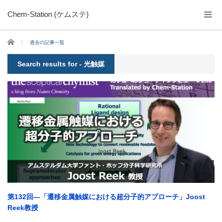
Chem-Station (ケムステ)
ホーム
過去の記事一覧
Search results for - 光触媒
第132回―「遷移金属触媒における超分子的アプローチ」Joost
Reek教授