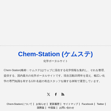
Chem-Station (ケムステ)
化学ポータルサイト
Chem-Station(略称：ケムステ)はウェブに混在する化学情報を集約し、それを整理、
提供する、国内最大の化学ポータルサイトです。現在活動20周年を迎え、幅広い化
学の専門知識を有する120 名超の有志スタッフを擁する体制で運営しています。
RSS
X
Facebook
Chem-Stationについて
お知らせ
更新履歴
サイトマップ
Facebook
Twitter
国際版
中国版
お問い合わせ