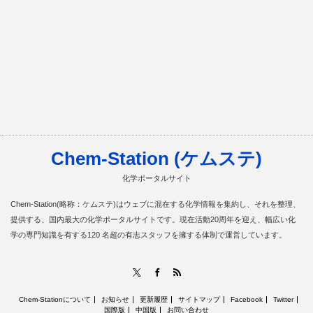
Chem-Station (ケムステ)
化学ポータルサイト
Chem-Station(略称：ケムステ)はウェブに混在する化学情報を集約し、それを整理、
提供する、国内最大の化学ポータルサイトです。現在活動20周年を迎え、幅広い化
学の専門知識を有する120 名超の有志スタッフを擁する体制で運営しています。
RSS
X
Facebook
Chem-Stationについて
お知らせ
更新履歴
サイトマップ
Facebook
Twitter
国際版
中国版
お問い合わせ