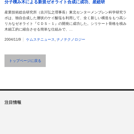
分子積み木による新規ゼオライト合成に成功、産総研
産業技術総合研究所（吉川弘之理事長）東北センターメンブレン科学研究ラ
ボは、独自合成した層状のケイ酸塩を利用して、全く新しい構造をもつ高シ
リカなゼオライト『ＣＤＳ－１』の開発に成功した。シリケート骨格を積み
木細工的に縮合させる簡単な仕組みで、…
2004/11/9
ケムステニュース
,
ナノテクノロジー
トップページに戻る
注目情報