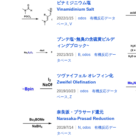
ビナミジニウム塩
Vinamidinium Salt
2022/1/15
odos 有機反応データ
ベース
,
V
ブンテ塩~無臭の含硫黄ビルデ
ィングブロック~
2021/3/15
B
,
odos 有機反応デー
タベース
ツヴァイフェル オレフィン化
Zweifel Olefination
2019/10/23
odos 有機反応データ
ベース
,
Z
奈良坂・プラサード還元
Narasaka-Prasad Reduction
2019/7/14
N
,
odos 有機反応デー
タベース