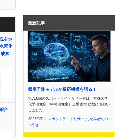
最新記事
性を示
水素化
と酸素
収率予測モデルが反応機構を語る！
第716回のスポットライトリサーチは、京都大学
化学研究所（中村研究室）道場貴大 助教にお願い
縮合
しました…
2026/8/7
スポットライトリサーチ
,
化学者のつ
ぶやき