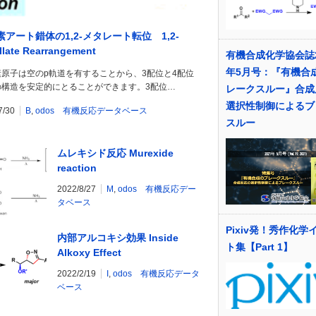
素アート錯体の1,2-メタレート転位 1,2-
llate Rearrangement
有機合成化学協会誌2
年5月号：『有機合
素原子は空のp軌道を有することから、3配位と4配位
の構造を安定的にとることができます。3配位…
レークスルー』合成
選択性制御によるブ
7/30
B
,
odos 有機反応データベース
スルー
ムレキシド反応 Murexide
reaction
2022/8/27
M
,
odos 有機反応デー
タベース
Pixiv発！秀作化学
内部アルコキシ効果 Inside
ト集【Part 1】
Alkoxy Effect
2022/2/19
I
,
odos 有機反応データ
ベース