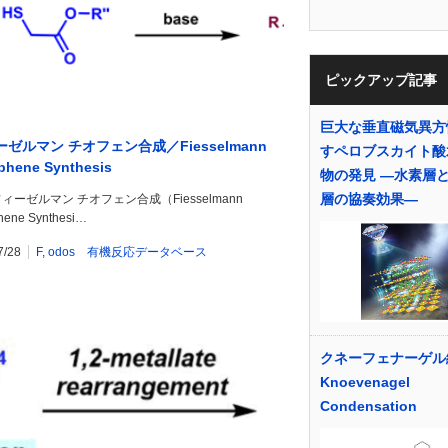
ピックアップ記事
巨大な垂直磁気異方
ゼルマン チオフェン合成／Fiesselmann
すペロブスカイト酸
phene Synthesis
物の発見 ―水素層
層の協奏効果―
ィーゼルマン チオフェン合成（Fiesselmann
hene Synthesi…
7/28
F
,
odos 有機反応データベース
クネーフェナーゲル
Knoevenagel
Condensation