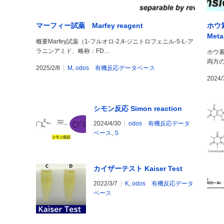
マーフィー試薬 Marfey reagent
ホウ
Meta
概要Marfey試薬（1-フルオロ-2,4-ジニトロフェニル-5-L-ア
ラニンアミド、略称：FD…
ホウ
両方
2025/2/8
M
,
odos 有機反応データベース
2024/
シモン反応 Simon reaction
2024/4/30
odos 有機反応データ
ベース
,
S
カイザーテスト Kaiser Test
2022/3/7
K
,
odos 有機反応データ
ベース