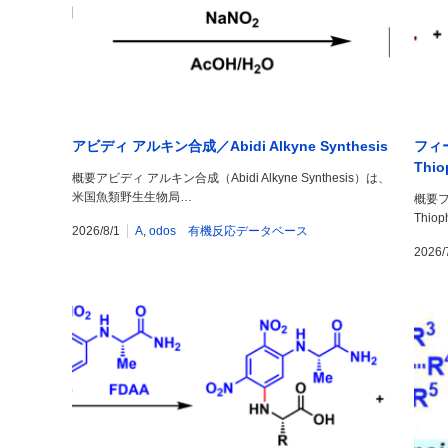
アビディ アルキン合成／Abidi Alkyne Synthesis
フィー
Thio
概要アビディ アルキン合成（Abidi Alkyne Synthesis）は、
米国魚類野生生物局…
概要フ
Thiop
2026/8/1
A
,
odos 有機反応データベース
2026/