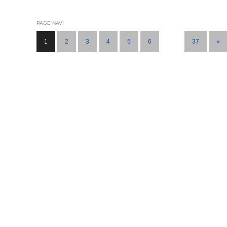
PAGE NAVI
1
2
3
4
5
6
…
37
»