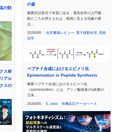
の姿
i塩の効
概要対話形式で本質に迫る，電気化学の入門書．
勘どころを押さえれば，複雑に見える現象の要
点…
2026/8/6
化学書籍レビュー
,
電子移動化学
,
高校
化学
ペプチド合成におけるエピメリ化
クス材
Epimerization in Peptide Synthesis
リアル
概要ペプチド合成におけるエピメリ化
クスの
（epimerization）とは、アミノ酸残基のα炭素の
立体…
2026/8/5
E
,
odos 有機反応データベース