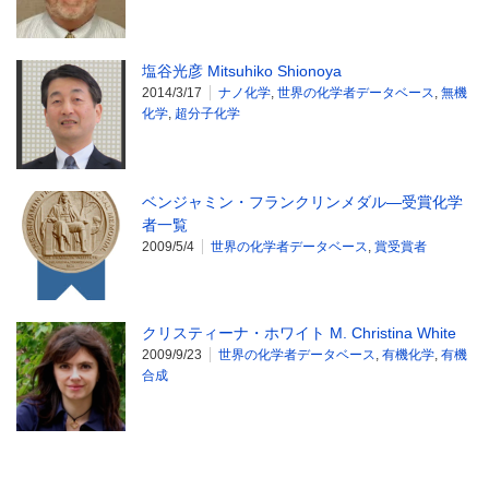
塩谷光彦 Mitsuhiko Shionoya
2014/3/17
ナノ化学
,
世界の化学者データベース
,
無機
化学
,
超分子化学
ベンジャミン・フランクリンメダル―受賞化学
者一覧
2009/5/4
世界の化学者データベース
,
賞受賞者
クリスティーナ・ホワイト M. Christina White
2009/9/23
世界の化学者データベース
,
有機化学
,
有機
合成