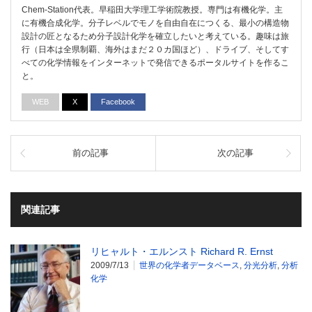
Chem-Station代表。早稲田大学理工学術院教授。専門は有機化学。主
に有機合成化学。分子レベルでモノを自由自在につくる、最小の構造物
設計の匠となるため分子設計化学を確立したいと考えている。趣味は旅
行（日本は全県制覇、海外はまだ２０カ国ほど）、ドライブ、そしてす
べての化学情報をインターネットで発信できるポータルサイトを作るこ
と。
WEB
X
Facebook
前の記事
次の記事
関連記事
リヒャルト・エルンスト Richard R. Ernst
2009/7/13
世界の化学者データベース
,
分光分析
,
分析
化学