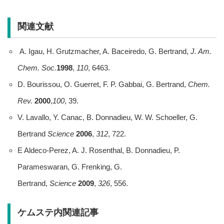
関連文献
A. Igau, H. Grutzmacher, A. Baceiredo, G. Bertrand,
J. Am.
Chem. Soc.
1998
,
110
, 6463.
D. Bourissou, O. Guerret, F. P. Gabbai, G. Bertrand,
Chem.
Rev.
2000
,
100
, 39.
V. Lavallo, Y. Canac, B. Donnadieu, W. W. Schoeller, G.
Bertrand
Science
2006
,
312
, 722.
E Aldeco-Perez, A. J. Rosenthal, B. Donnadieu, P.
Parameswaran, G. Frenking, G.
Bertrand,
Science
2009
,
326
, 556.
ケムステ内関連記事