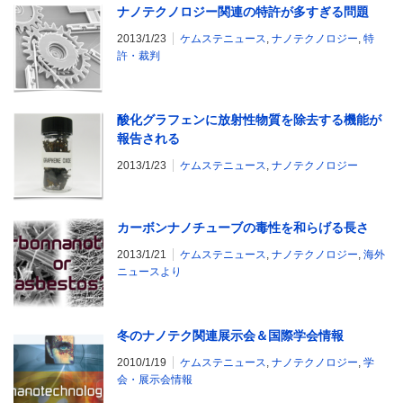
ナノテクノロジー関連の特許が多すぎる問題
2013/1/23
ケムステニュース
,
ナノテクノロジー
,
特
許・裁判
酸化グラフェンに放射性物質を除去する機能が
報告される
2013/1/23
ケムステニュース
,
ナノテクノロジー
カーボンナノチューブの毒性を和らげる長さ
2013/1/21
ケムステニュース
,
ナノテクノロジー
,
海外
ニュースより
冬のナノテク関連展示会＆国際学会情報
2010/1/19
ケムステニュース
,
ナノテクノロジー
,
学
会・展示会情報