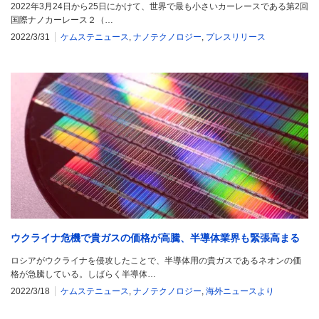
2022年3月24日から25日にかけて、世界で最も小さいカーレースである第2回
国際ナノカーレース２（…
2022/3/31
ケムステニュース
,
ナノテクノロジー
,
プレスリリース
ウクライナ危機で貴ガスの価格が高騰、半導体業界も緊張高まる
ロシアがウクライナを侵攻したことで、半導体用の貴ガスであるネオンの価
格が急騰している。しばらく半導体…
2022/3/18
ケムステニュース
,
ナノテクノロジー
,
海外ニュースより