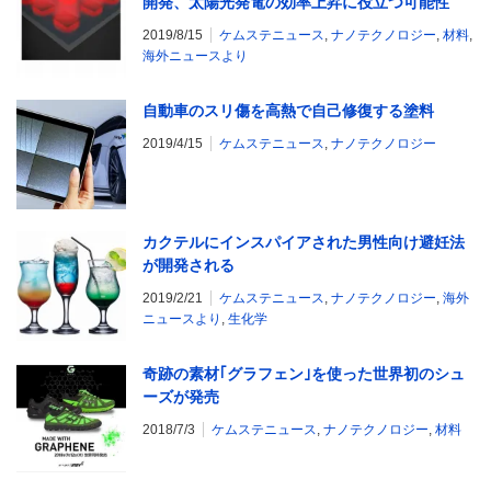
開発、太陽光発電の効率上昇に役立つ可能性
2019/8/15
ケムステニュース
,
ナノテクノロジー
,
材料
,
海外ニュースより
自動車のスリ傷を高熱で自己修復する塗料
2019/4/15
ケムステニュース
,
ナノテクノロジー
カクテルにインスパイアされた男性向け避妊法
が開発される
2019/2/21
ケムステニュース
,
ナノテクノロジー
,
海外
ニュースより
,
生化学
奇跡の素材｢グラフェン｣を使った世界初のシュ
ーズが発売
2018/7/3
ケムステニュース
,
ナノテクノロジー
,
材料