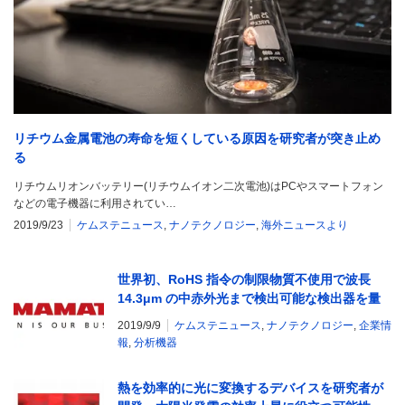
リチウム金属電池の寿命を短くしている原因を研究者が突き止め
る
リチウムリオンバッテリー(リチウムイオン二次電池)はPCやスマートフォン
などの電子機器に利用されてい…
2019/9/23
ケムステニュース
,
ナノテクノロジー
,
海外ニュースより
世界初、RoHS 指令の制限物質不使用で波長
14.3μm の中赤外光まで検出可能な検出器を量
産化
2019/9/9
ケムステニュース
,
ナノテクノロジー
,
企業情
報
,
分析機器
熱を効率的に光に変換するデバイスを研究者が