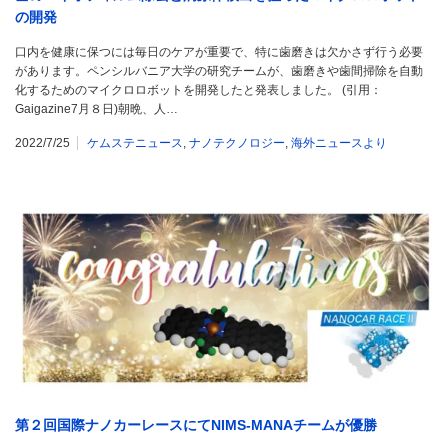
の開発
口内を健康に保つには毎日のケアが重要で、特に歯磨きは欠かさず行う必要
があります。ペンシルバニア大学の研究チームが、歯磨きや歯間掃除を自動
化するためのマイクロロボットを開発したと発表しました。 (引用：
Gaigazine7月８日)朝晩、人…
2022/7/25
ケムステニュース
,
ナノテクノロジー
,
海外ニュースより
第２回国際ナノカーレースにてNIMS-MANAチームが優勝