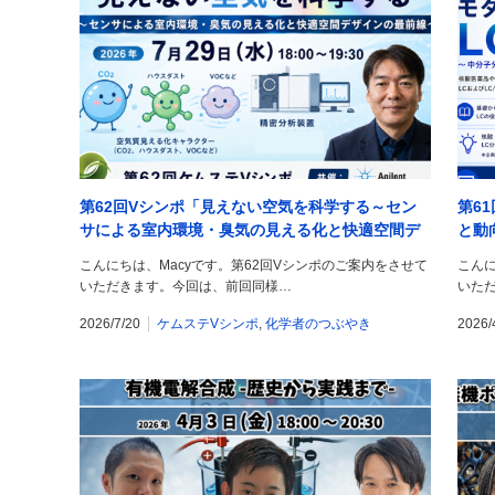
第62回Vシンポ「見えない空気を科学する～セン
第6
サによる室内環境・臭気の見える化と快適空間デ
と動
ザインの最前線～」を開催します！
とそ
こんにちは、Macyです。第62回Vシンポのご案内をさせて
こんに
いただきます。今回は、前回同様…
いただ
2026/7/20
ケムステVシンポ
,
化学者のつぶやき
2026/