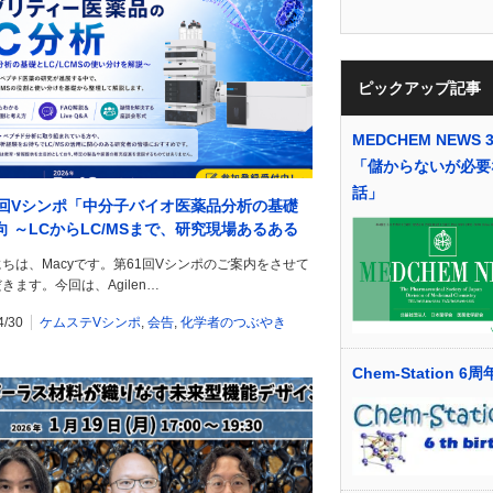
ピックアップ記事
MEDCHEM NEWS 3
「儲からないが必要
話」
1回Vシンポ「中分子バイオ医薬品分析の基礎
向 ～LCからLC/MSまで、研究現場あるある
の対処～」を開催します！
ちは、Macyです。第61回Vシンポのご案内をさせて
きます。今回は、Agilen…
4/30
ケムステVシンポ
,
会告
,
化学者のつぶやき
Chem-Station 6