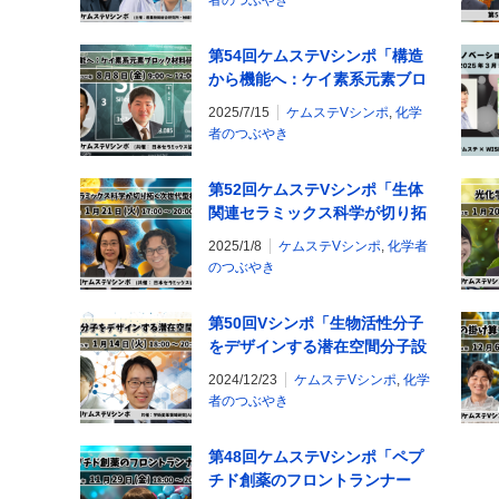
者のつぶやき
第54回ケムステVシンポ「構造
から機能へ：ケイ素系元素ブロ
ック材料研究の最前線」を開催
2025/7/15
ケムステVシンポ
,
化学
します！
者のつぶやき
第52回ケムステVシンポ「生体
関連セラミックス科学が切り拓
く次世代型材料機能」を開催し
2025/1/8
ケムステVシンポ
,
化学者
ます！
のつぶやき
第50回Vシンポ「生物活性分子
をデザインする潜在空間分子設
計」を開催します！
2024/12/23
ケムステVシンポ
,
化学
者のつぶやき
第48回ケムステVシンポ「ペプ
チド創薬のフロントランナー