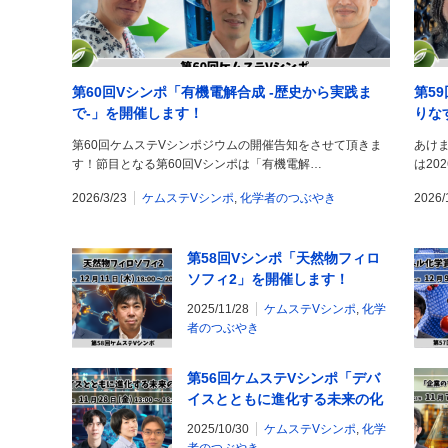
第60回Vシンポ「有機電解合成 -歴史から実践ま
第5
で-」を開催します！
りな
第60回ケムステVシンポジウムの開催告知をさせて頂きま
あけま
す！節目となる第60回Vシンポは「有機電解…
は20
2026/3/23
ケムステVシンポ
,
化学者のつぶやき
2026/
第58回Vシンポ「天然物フィロ
ソフィ2」を開催します！
2025/11/28
ケムステVシンポ
,
化学
者のつぶやき
第56回ケムステVシンポ「デバ
イスとともに進化する未来の化
学」を開催します！
2025/10/30
ケムステVシンポ
,
化学