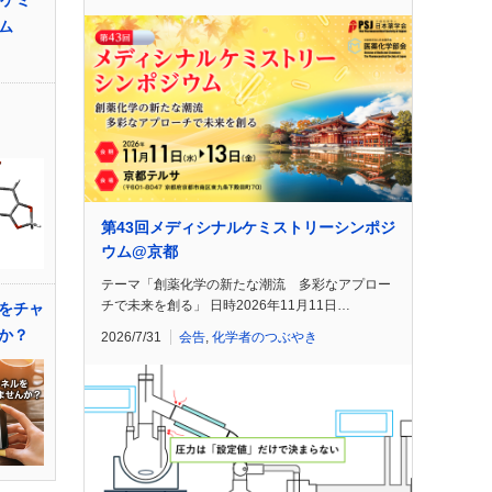
ルケミ
ム
第43回メディシナルケミストリーシンポジ
ウム@京都
テーマ「創薬化学の新たな潮流 多彩なアプロー
チで未来を創る」 日時2026年11月11日…
をチャ
か？
2026/7/31
会告
,
化学者のつぶやき