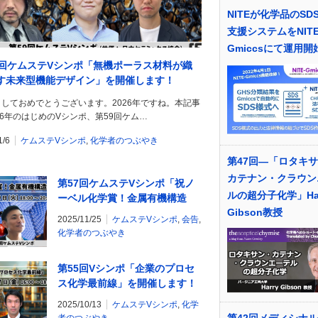
NITEが化学品のSD
支援システムをNITE
Gmiccsにて運用開
9回ケムステVシンポ「無機ポーラス材料が織
す未来型機能デザイン」を開催します！
しておめでとうございます。2026年ですね。本記事
26年のはじめのVシンポ、第59回ケム…
1/6
ケムステVシンポ
,
化学者のつぶやき
第47回―「ロタキ
カテナン・クラウン
第57回ケムステVシンポ「祝ノ
ルの超分子化学」Har
ーベル化学賞！金属有機構造
Gibson教授
体–MOF」を開催します！
2025/11/25
ケムステVシンポ
,
会告
,
化学者のつぶやき
第55回Vシンポ「企業のプロセ
ス化学最前線」を開催します！
2025/10/13
ケムステVシンポ
,
化学