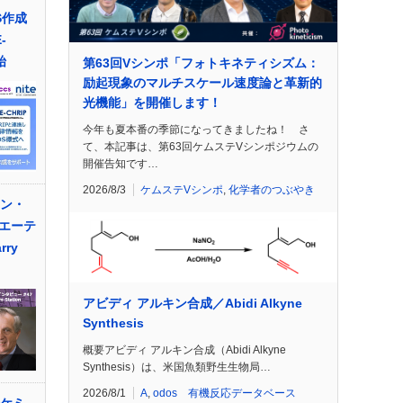
S作成
-
始
第63回Vシンポ「フォトキネティシズム：
励起現象のマルチスケール速度論と革新的
光機能」を開催します！
今年も夏本番の季節になってきましたね！ さ
て、本記事は、第63回ケムステVシンポジウムの
開催告知です…
2026/8/3
ケムステVシンポ
,
化学者のつぶやき
サン・
エーテ
ry
アビディ アルキン合成／Abidi Alkyne
Synthesis
概要アビディ アルキン合成（Abidi Alkyne
Synthesis）は、米国魚類野生生物局…
2026/8/1
A
,
odos 有機反応データベース