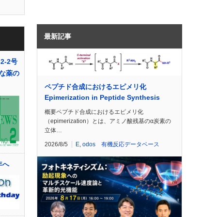
最新記事
2-2号
な薬の
ペプチド合成におけるエピメリ化
Epimerization in Peptide Synthesis
概要ペプチド合成におけるエピメリ化
（epimerization）とは、アミノ酸残基のα炭素の
立体…
2026/8/5
E
,
odos 有機反応データベース
周年へ