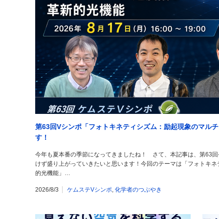
第63回Vシンポ「フォトキネティシズム：励起現象のマル
す！
今年も夏本番の季節になってきましたね！ さて、本記事は、第63回
けず盛り上がっていきたいと思います！今回のテーマは「フォトキネ
的光機能」…
2026/8/3
ケムステVシンポ
,
化学者のつぶやき