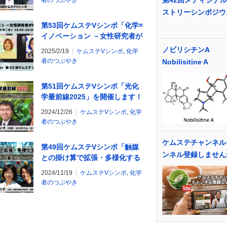
第42回メディシナ
者のつぶやき
ストリーシンポジウ
第53回ケムステVシンポ「化学×
イノベーション －女性研究者が
拓く未来－」を開催します！
ノビリシチンA
2025/2/19
ケムステVシンポ
,
化学
者のつぶやき
Nobilisitine A
第51回ケムステVシンポ「光化
学最前線2025」を開催します！
2024/12/26
ケムステVシンポ
,
化学
者のつぶやき
ケムステチャンネル
第49回ケムステVシンポ「触媒
ンネル登録しません
との掛け算で拡張・多様化する
化学」を開催します！
2024/11/19
ケムステVシンポ
,
化学
者のつぶやき