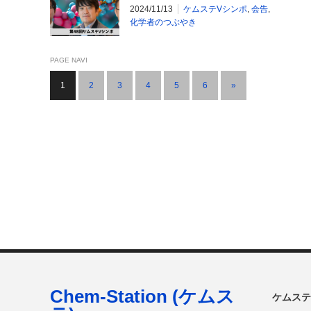
ズ」を開催します！
2024/11/13
ケムステVシンポ
,
会告
,
化学者のつぶやき
PAGE NAVI
1
2
3
4
5
6
»
Chem-Station (ケムス
ケムステ