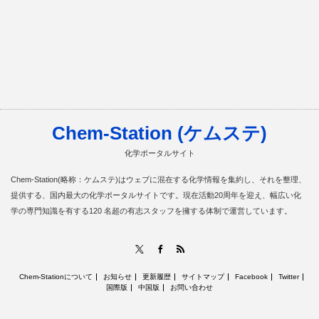
Chem-Station (ケムステ)
化学ポータルサイト
Chem-Station(略称：ケムステ)はウェブに混在する化学情報を集約し、それを整理、
提供する、国内最大の化学ポータルサイトです。現在活動20周年を迎え、幅広い化
学の専門知識を有する120 名超の有志スタッフを擁する体制で運営しています。
RSS
X
Facebook
Chem-Stationについて
お知らせ
更新履歴
サイトマップ
Facebook
Twitter
国際版
中国版
お問い合わせ