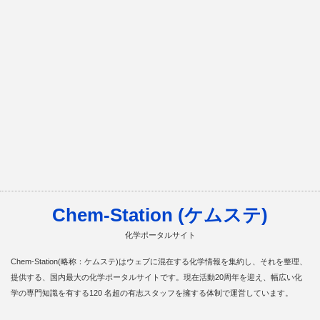
Chem-Station (ケムステ)
化学ポータルサイト
Chem-Station(略称：ケムステ)はウェブに混在する化学情報を集約し、それを整理、
提供する、国内最大の化学ポータルサイトです。現在活動20周年を迎え、幅広い化
学の専門知識を有する120 名超の有志スタッフを擁する体制で運営しています。