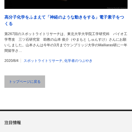
高分子化学をふまえて「神経のような動きをする」電子素子をつ
くる
第267回のスポットライトリサーチは、東北大学大学院工学研究科 バイオ工
学専攻 三ツ石研究室 助教の山本 俊介（やまもと しゅんすけ）さんにお願
いしました。山本さんは今年の3月までケンブリッジ大学のMalliaras研に一年
間留学さ…
2020/8/4
スポットライトリサーチ
,
化学者のつぶやき
トップページに戻る
注目情報