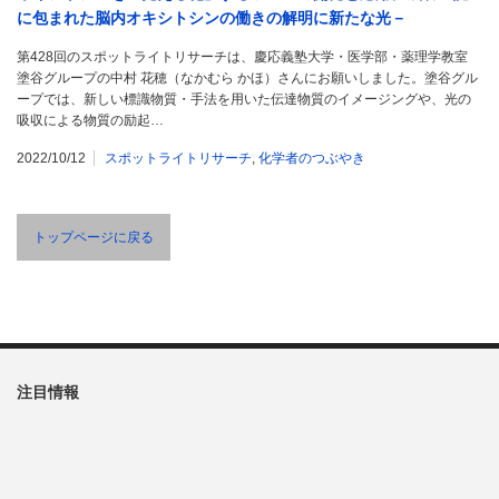
に包まれた脳内オキシトシンの働きの解明に新たな光－
第428回のスポットライトリサーチは、慶応義塾大学・医学部・薬理学教室
塗谷グループの中村 花穂（なかむら かほ）さんにお願いしました。塗谷グル
ープでは、新しい標識物質・手法を用いた伝達物質のイメージングや、光の
吸収による物質の励起…
2022/10/12
スポットライトリサーチ
,
化学者のつぶやき
トップページに戻る
注目情報