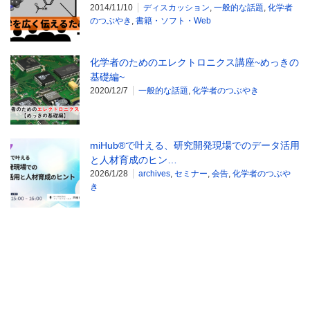
2014/11/10
ディスカッション
,
一般的な話題
,
化学者
のつぶやき
,
書籍・ソフト・Web
化学者のためのエレクトロニクス講座~めっきの
基礎編~
2020/12/7
一般的な話題
,
化学者のつぶやき
miHub®で叶える、研究開発現場でのデータ活用
と人材育成のヒン…
2026/1/28
archives
,
セミナー
,
会告
,
化学者のつぶや
き