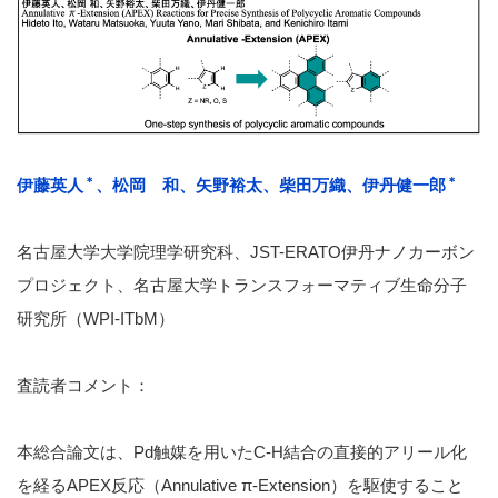
＊
＊
伊藤英人
、松岡 和、矢野裕太、柴田万織、伊丹健一郎
名古屋大学大学院理学研究科、JST-ERATO伊丹ナノカーボン
プロジェクト、名古屋大学トランスフォーマティブ生命分子
研究所（WPI-ITbM）
査読者コメント：
本総合論文は、Pd触媒を用いたC-H結合の直接的アリール化
を経るAPEX反応（Annulative π-Extension）を駆使すること