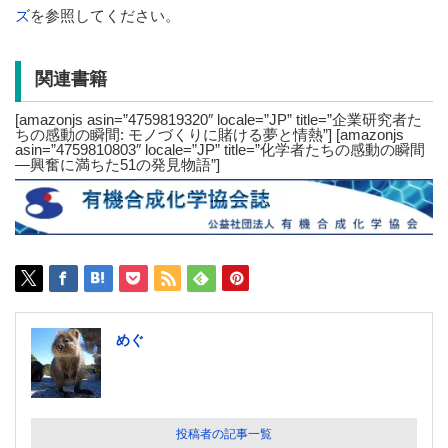
ズ
を参照してください。
関連書籍
[amazonjs asin=”4759819320″ locale=”JP” title=”企業研究者た
ちの感動の瞬間: モノづくりに賭ける夢と情熱”] [amazonjs
asin=”4759810803″ locale=”JP” title=”化学者たちの感動の瞬間
―興奮に満ちた51の発見物語”]
めぐ
投稿者の記事一覧