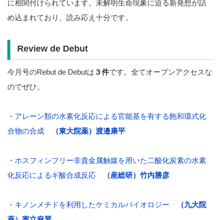
に相関付けられています。未解明生命現象に迫る新発想が詰
め込まれており、読み応え十分です。
Review de Debut
今月号のRebut de Debutは
３件
です。全てオープンアクセスな
のでぜひ。
・
アレーン類の水素化反応による官能基を有する飽和環式化
合物の合成
（東大院薬）渡邉康平
・
ホスフィンフリー非貴金属触媒を用いた二酸化炭素の水素
化反応によるギ酸合成反応
（産総研）竹内勝彦
・
キノンメチドを利用したケミカルバイオロジー
（九大院
薬）寄立麻琴