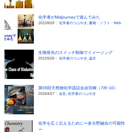
化学者がMidjourneyで遊んでみた
2022/8/26
化学者のつぶやき
,
書籍・ソフト・Web
生物発光のスイッチ制御でイメージング
2015/5/28
化学者のつぶやき
,
論文
第59回天然物化学談話会@宮崎（7/8~10）
2026/4/27
会告
,
化学者のつぶやき
化学を広く伝えるためにー多分野融合の可能性
ー