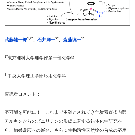
1,2*
2*
1
*
武藤雄一郎
、
石井洋一
、
斎藤慎一
1*
東京理科大学理学部第一部化学科
2*
中央大学理工学部応用化学科
査読者コメント：
不可能を可能に！ これまで困難とされてきた炭素置換内部
アルキンからのビニリデンの形成に関する錯体化学研究か
ら、触媒反応への展開、さらに生物活性天然物の合成の応用