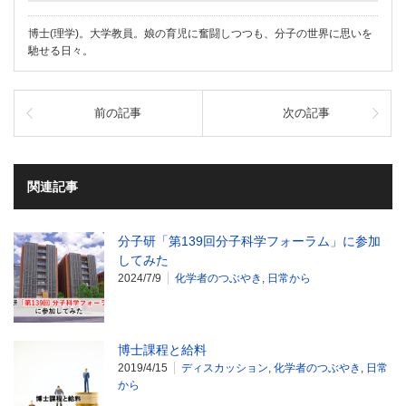
博士(理学)。大学教員。娘の育児に奮闘しつつも、分子の世界に思いを
馳せる日々。
前の記事
次の記事
関連記事
分子研「第139回分子科学フォーラム」に参加
してみた
2024/7/9
化学者のつぶやき
,
日常から
博士課程と給料
2019/4/15
ディスカッション
,
化学者のつぶやき
,
日常
から