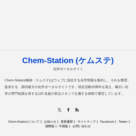
Chem-Station (ケムステ)
化学ポータルサイト
Chem-Station(略称：ケムステ)はウェブに混在する化学情報を集約し、それを整理、
提供する、国内最大の化学ポータルサイトです。現在活動20周年を迎え、幅広い化
学の専門知識を有する120 名超の有志スタッフを擁する体制で運営しています。
RSS
X
Facebook
Chem-Stationについて
お知らせ
更新履歴
サイトマップ
Facebook
Twitter
国際版
中国版
お問い合わせ