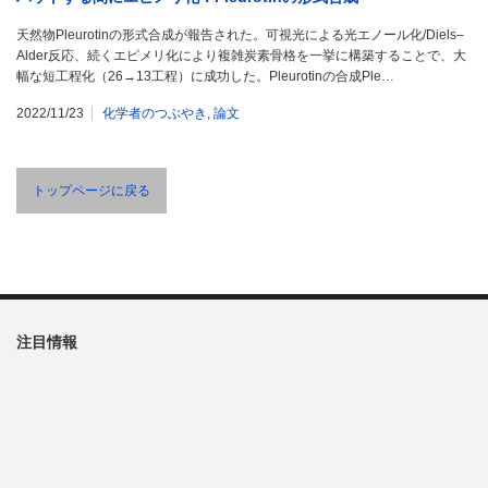
天然物Pleurotinの形式合成が報告された。可視光による光エノール化/Diels–
Alder反応、続くエピメリ化により複雑炭素骨格を一挙に構築することで、大
幅な短工程化（26→13工程）に成功した。Pleurotinの合成Ple…
2022/11/23
化学者のつぶやき
,
論文
トップページに戻る
注目情報