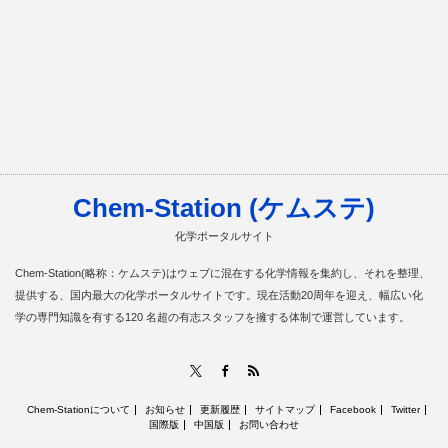
Chem-Station (ケムステ)
化学ポータルサイト
Chem-Station(略称：ケムステ)はウェブに混在する化学情報を集約し、それを整理、
提供する、国内最大の化学ポータルサイトです。現在活動20周年を迎え、幅広い化
学の専門知識を有する120 名超の有志スタッフを擁する体制で運営しています。
RSS
X
Facebook
Chem-Stationについて
お知らせ
更新履歴
サイトマップ
Facebook
Twitter
国際版
中国版
お問い合わせ