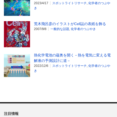
2023/4/17
スポットライトリサーチ
,
化学者のつぶや
き
荒木飛呂彦のイラストがCell誌の表紙を飾る
2007/9/8
一般的な話題
,
化学者のつぶやき
熱化学電池の蘊奥を開く－熱を電気に変える電
解液の予測設計に道－
2022/12/6
スポットライトリサーチ
,
化学者のつぶや
き
注目情報