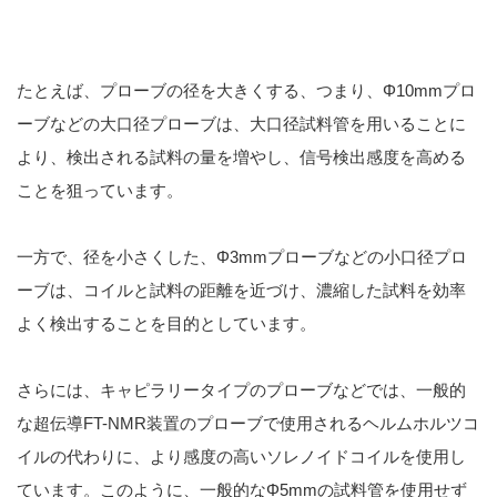
たとえば、プローブの径を大きくする、つまり、Φ10mmプロ
ーブなどの大口径プローブは、大口径試料管を用いることに
より、検出される試料の量を増やし、信号検出感度を高める
ことを狙っています。
一方で、径を小さくした、Φ3mmプローブなどの小口径プロ
ーブは、コイルと試料の距離を近づけ、濃縮した試料を効率
よく検出することを目的としています。
さらには、キャピラリータイプのプローブなどでは、一般的
な超伝導FT-NMR装置のプローブで使用されるヘルムホルツコ
イルの代わりに、より感度の高いソレノイドコイルを使用し
ています。このように、一般的なΦ5mmの試料管を使用せず