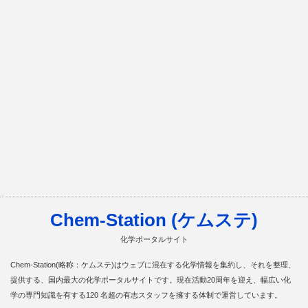
Chem-Station (ケムステ)
化学ポータルサイト
Chem-Station(略称：ケムステ)はウェブに混在する化学情報を集約し、それを整理、
提供する、国内最大の化学ポータルサイトです。現在活動20周年を迎え、幅広い化
学の専門知識を有する120 名超の有志スタッフを擁する体制で運営しています。