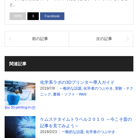
と。
WEB
X
Facebook
前の記事
次の記事
関連記事
化学系ラボの3Dプリンター導入ガイド
2019/7/9
一般的な話題
,
化学者のつぶやき
,
実験・テク
ニック
,
書籍・ソフト・Web
ケムステタイムトラベル２０１０ ～今こそ昔の
記事を見てみよう～
2019/2/23
一般的な話題
,
化学者のつぶやき