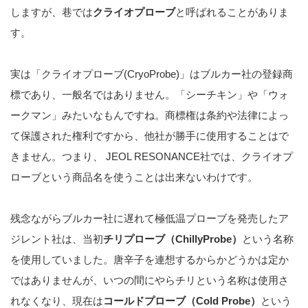
しますが、巷では
クライオプローブ
と呼ばれることがありま
す。
実は「クライオプローブ(CryoProbe)」はブルカー社の登録商
標であり、一般名ではありません。「シーチキン」や「ウォ
ークマン」みたいなもんですね。
商標権は条約や法律によっ
て保護された権利ですから、他社が勝手に使用することはで
きません
。
つまり、 JEOL RESONANCE社では、クライオプ
ローブという商品名を使うことは出来ないわけです。
残念ながらブルカー社に遅れて極低温プローブを発売したア
ジレント社は、当初
チリプローブ（ChillyProbe）
という名称
を使用していました。唐辛子を連想するからかどうかは定か
ではありませんが、いつの間にやらチリという名称は使用さ
れなくなり、現在は
コールドプローブ（Cold Probe）
という