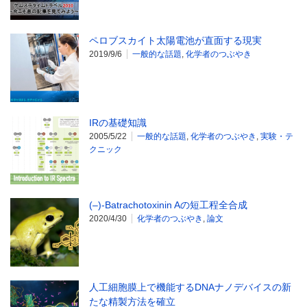
ペロブスカイト太陽電池が直面する現実
2019/9/6
一般的な話題
,
化学者のつぶやき
IRの基礎知識
2005/5/22
一般的な話題
,
化学者のつぶやき
,
実験・テ
クニック
(–)-Batrachotoxinin Aの短工程全合成
2020/4/30
化学者のつぶやき
,
論文
人工細胞膜上で機能するDNAナノデバイスの新
たな精製方法を確立