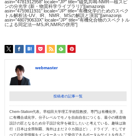
asin=”4781912958″ locale=”JP” title=”磁気共鳴‐NMR―核スピ
ンの分光学 (新・物質科学ライブラリ)”][amazonjs
asin=”4759811931″ locale=”JP” title=”有機化学のためのスペク
トル解析法-UV、IR、NMR、MSの解説と演習”][amazonjs
asin=”480790633X” locale=”JP” title=”有機化合物のスペクトル
による同定法―MS,IR,NMRの併用”]
webmaster
投稿者の記事一覧
Chem-Station代表。早稲田大学理工学術院教授。専門は有機化学。主
に有機合成化学。分子レベルでモノを自由自在につくる、最小の構造物
設計の匠となるため分子設計化学を確立したいと考えている。趣味は旅
行（日本は全県制覇、海外はまだ２０カ国ほど）、ドライブ、そしてす
べての化学情報をインターネットで発信できるポータルサイトを作るこ