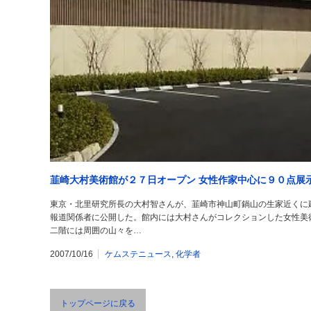
韮崎大村美術館が２７日オープン 女性作家中心に９０点展
東京・北里研究所長の大村智さんが、韮崎市神山町鍋山の生家近くに
報道関係者に公開した。館内には大村さんがコレクションした女性美
二階には周囲の山々を…
2007/10/16
ケムステニュース
,
化学者
トップページに戻る