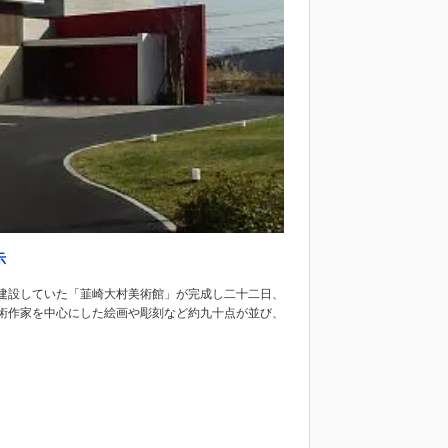
示
建設していた「韮崎大村美術館」が完成し二十二日、
術作家を中心にした絵画や彫刻など約九十点が並び、