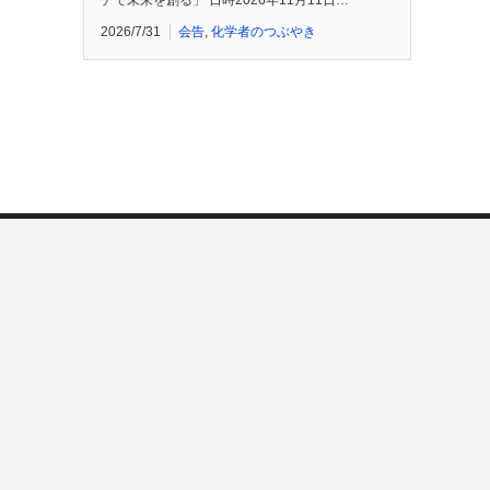
チで未来を創る」 日時2026年11月11日…
2026/7/31
会告
,
化学者のつぶやき