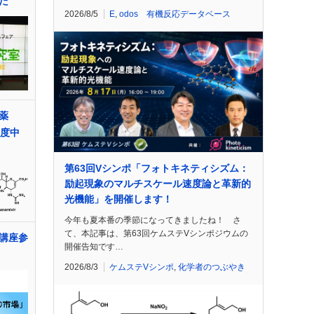
た
2026/8/5
E
,
odos 有機反応データベース
薬
年度中
第63回Vシンポ「フォトキネティシズム：
励起現象のマルチスケール速度論と革新的
光機能」を開催します！
今年も夏本番の季節になってきましたね！ さ
て、本記事は、第63回ケムステVシンポジウムの
講座参
開催告知です…
2026/8/3
ケムステVシンポ
,
化学者のつぶやき