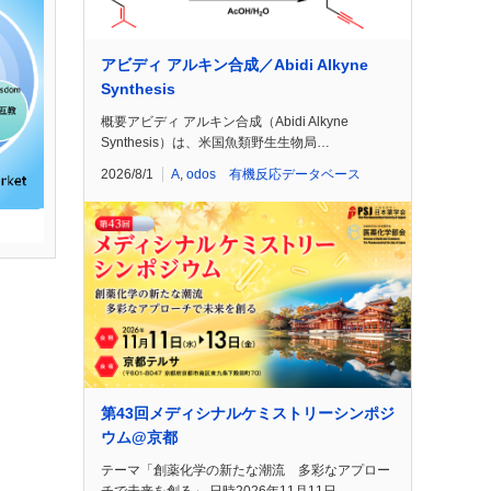
アビディ アルキン合成／Abidi Alkyne
Synthesis
概要アビディ アルキン合成（Abidi Alkyne
Synthesis）は、米国魚類野生生物局…
2026/8/1
A
,
odos 有機反応データベース
第43回メディシナルケミストリーシンポジ
ウム@京都
テーマ「創薬化学の新たな潮流 多彩なアプロー