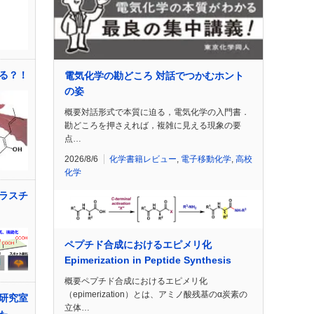
る？！
電気化学の勘どころ 対話でつかむホント
の姿
概要対話形式で本質に迫る，電気化学の入門書．
勘どころを押さえれば，複雑に見える現象の要
点…
2026/8/6
化学書籍レビュー
,
電子移動化学
,
高校
化学
ラスチ
ペプチド合成におけるエピメリ化
Epimerization in Peptide Synthesis
概要ペプチド合成におけるエピメリ化
（epimerization）とは、アミノ酸残基のα炭素の
研究室
立体…