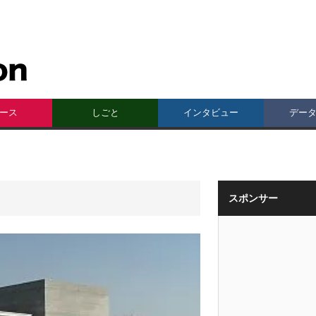
ース
しごと
インタビュー
デー
スポンサー