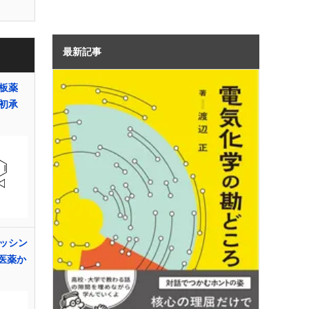
最新記事
板薬
初承
ッシン
体医薬か