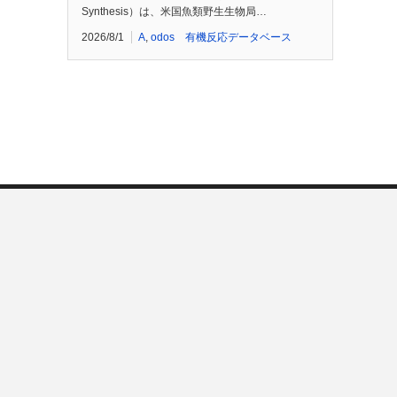
Synthesis）は、米国魚類野生生物局…
2026/8/1
A
,
odos 有機反応データベース