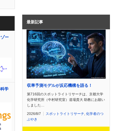
最新記事
サゾー
収率予測モデルが反応機構を語る！
の科学
第716回のスポットライトリサーチは、京都大学
化学研究所（中村研究室）道場貴大 助教にお願い
しました…
2026/8/7
スポットライトリサーチ
,
化学者のつ
ぶやき