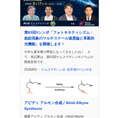
第63回Vシンポ「フォトキネティシズム：
励起現象のマルチスケール速度論と革新的
光機能」を開催します！
今年も夏本番の季節になってきましたね！ さ
て、本記事は、第63回ケムステVシンポジウムの
開催告知です…
2026/8/3
ケムステVシンポ
,
化学者のつぶやき
アビディ アルキン合成／Abidi Alkyne
Synthesis
概要アビディ アルキン合成（Abidi Alkyne