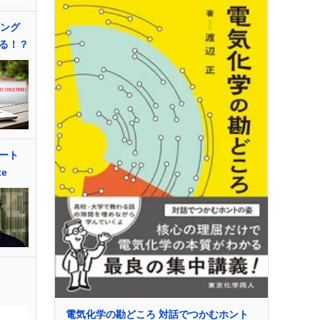
ィング
る！？
ート
te
電気化学の勘どころ 対話でつかむホント