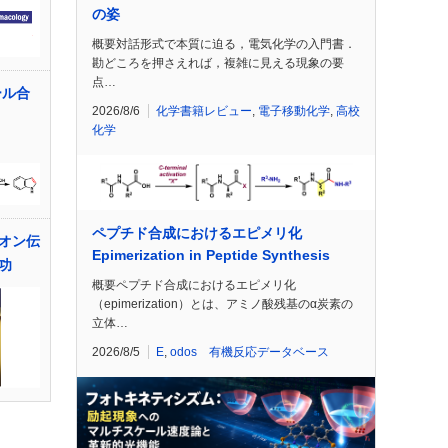
の姿
概要対話形式で本質に迫る，電気化学の入門書．
勘どころを押さえれば，複雑に見える現象の要
点…
ール合
2026/8/6
化学書籍レビュー
,
電子移動化学
,
高校
化学
ペプチド合成におけるエピメリ化
オン伝
Epimerization in Peptide Synthesis
功
概要ペプチド合成におけるエピメリ化
（epimerization）とは、アミノ酸残基のα炭素の
立体…
2026/8/5
E
,
odos 有機反応データベース