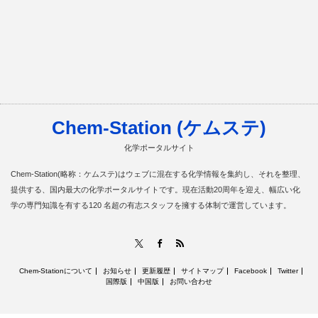
Chem-Station (ケムステ)
化学ポータルサイト
Chem-Station(略称：ケムステ)はウェブに混在する化学情報を集約し、それを整理、
提供する、国内最大の化学ポータルサイトです。現在活動20周年を迎え、幅広い化
学の専門知識を有する120 名超の有志スタッフを擁する体制で運営しています。
RSS
X
Facebook
Chem-Stationについて
お知らせ
更新履歴
サイトマップ
Facebook
Twitter
国際版
中国版
お問い合わせ