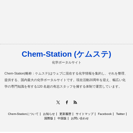
Chem-Station (ケムステ)
化学ポータルサイト
Chem-Station(略称：ケムステ)はウェブに混在する化学情報を集約し、それを整理、
提供する、国内最大の化学ポータルサイトです。現在活動20周年を迎え、幅広い化
学の専門知識を有する120 名超の有志スタッフを擁する体制で運営しています。
RSS
X
Facebook
Chem-Stationについて
お知らせ
更新履歴
サイトマップ
Facebook
Twitter
国際版
中国版
お問い合わせ