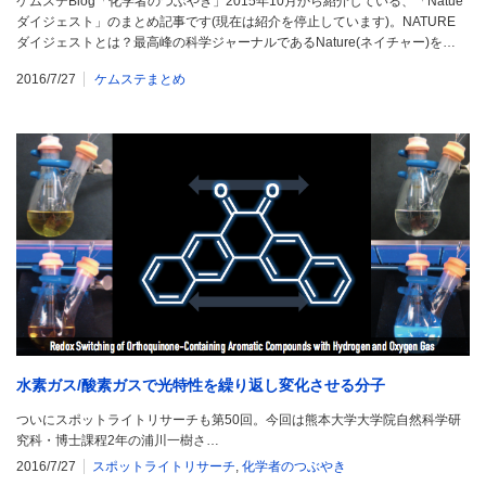
ケムステBlog「化学者のつぶやき」2015年10月から紹介している、「Natue
ダイジェスト」のまとめ記事です(現在は紹介を停止しています)。NATURE
ダイジェストとは？最高峰の科学ジャーナルであるNature(ネイチャー)を…
2016/7/27
ケムステまとめ
水素ガス/酸素ガスで光特性を繰り返し変化させる分子
ついにスポットライトリサーチも第50回。今回は熊本大学大学院自然科学研
究科・博士課程2年の浦川一樹さ…
2016/7/27
スポットライトリサーチ
,
化学者のつぶやき