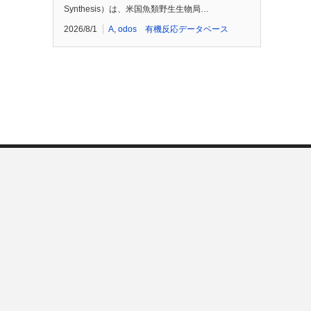
Synthesis）は、米国魚類野生生物局…
2026/8/1
A
,
odos 有機反応データベース