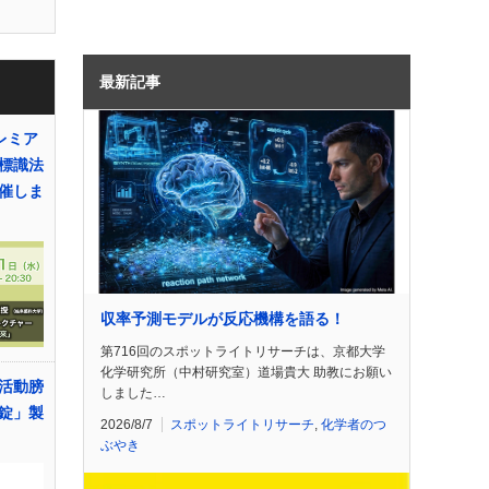
最新記事
レミア
標識法
催しま
収率予測モデルが反応機構を語る！
第716回のスポットライトリサーチは、京都大学
化学研究所（中村研究室）道場貴大 助教にお願い
活動膀
しました…
錠」製
2026/8/7
スポットライトリサーチ
,
化学者のつ
ぶやき