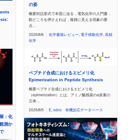
の姿
ents
概要対話形式で本質に迫る，電気化学の入門書．
sis:
勘どころを押さえれば，複雑に見える現象の要
点…
2026/8/6
化学書籍レビュー
,
電子移動化学
,
高校
化学
ペプチド合成におけるエピメリ化
Epimerization in Peptide Synthesis
概要ペプチド合成におけるエピメリ化
（epimerization）とは、アミノ酸残基のα炭素の
立体…
2026/8/5
E
,
odos 有機反応データベース
展：化
観測か
で