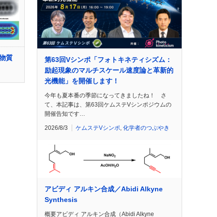
導物質
第63回Vシンポ「フォトキネティシズム：
励起現象のマルチスケール速度論と革新的
光機能」を開催します！
今年も夏本番の季節になってきましたね！ さ
て、本記事は、第63回ケムステVシンポジウムの
開催告知です…
2026/8/3
ケムステVシンポ
,
化学者のつぶやき
アビディ アルキン合成／Abidi Alkyne
Synthesis
概要アビディ アルキン合成（Abidi Alkyne