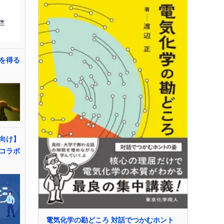
を得る
向け】
コラボ
電気化学の勘どころ 対話でつかむホント