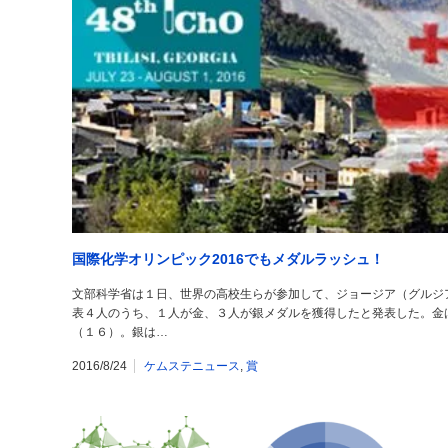
国際化学オリンピック2016でもメダルラッシュ！
文部科学省は１日、世界の高校生らが参加して、ジョージア（グルジ
表４人のうち、１人が金、３人が銀メダルを獲得したと発表した。金
（１６）。銀は…
2016/8/24
ケムステニュース
,
賞