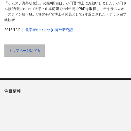
「ケムステ海外研究記」の第8回目は、小田晋 博士にお願いしました。小田さ
んは4年間のシカゴ大学・山本尚研での4年間でPhDを取得し、テキサス大オ
ースティン校・M.J.Krische研で博士研究員として2年過ごされたベテラン留学
経験者…
2016/12/9
化学者のつぶやき
,
海外研究記
トップページに戻る
注目情報