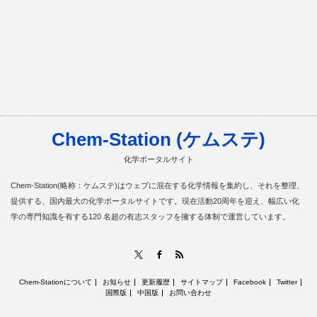
Chem-Station (ケムステ)
化学ポータルサイト
Chem-Station(略称：ケムステ)はウェブに混在する化学情報を集約し、それを整理、
提供する、国内最大の化学ポータルサイトです。現在活動20周年を迎え、幅広い化
学の専門知識を有する120 名超の有志スタッフを擁する体制で運営しています。
RSS
X
Facebook
Chem-Stationについて
お知らせ
更新履歴
サイトマップ
Facebook
Twitter
国際版
中国版
お問い合わせ