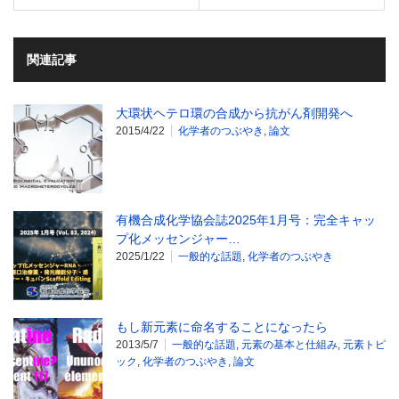
関連記事
大環状ヘテロ環の合成から抗がん剤開発へ
2015/4/22
化学者のつぶやき
,
論文
有機合成化学協会誌2025年1月号：完全キャッ
プ化メッセンジャー…
2025/1/22
一般的な話題
,
化学者のつぶやき
もし新元素に命名することになったら
2013/5/7
一般的な話題
,
元素の基本と仕組み
,
元素トピ
ック
,
化学者のつぶやき
,
論文