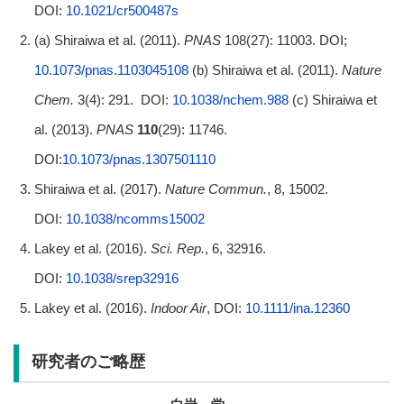
DOI:
10.1021/cr500487s
(a) Shiraiwa et al. (2011).
PNAS
108(27): 11003. DOI;
10.1073/pnas.1103045108
(b) Shiraiwa et al. (2011).
Nature
Chem.
3(4): 291. DOI:
10.1038/nchem.988
(c) Shiraiwa et
al. (2013).
PNAS
110
(29): 11746.
DOI:
10.1073/pnas.1307501110
Shiraiwa et al. (2017).
Nature Commun.
, 8, 15002.
DOI:
10.1038/ncomms15002
Lakey et al. (2016).
Sci. Rep.
, 6, 32916.
DOI:
10.1038/srep32916
Lakey et al. (2016).
Indoor Air
, DOI:
10.1111/ina.12360
研究者のご略歴