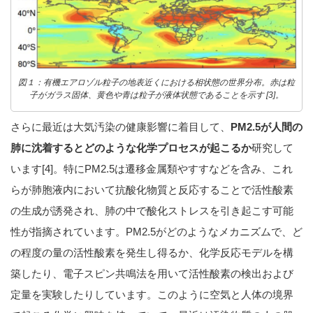
図１：有機エアロゾル粒子の地表近くにおける相状態の世界分布。赤は粒
子がガラス固体、黄色や青は粒子が液体状態であることを示す [3]。
さらに最近は大気汚染の健康影響に着目して、
PM2.5が人間の
肺に沈着するとどのような化学プロセスが起こるか
研究して
います[4]。特にPM2.5は遷移金属類やすすなどを含み、これ
らが肺胞液内において抗酸化物質と反応することで活性酸素
の生成が誘発され、肺の中で酸化ストレスを引き起こす可能
性が指摘されています。PM2.5がどのようなメカニズムで、ど
の程度の量の活性酸素を発生し得るか、化学反応モデルを構
築したり、電子スピン共鳴法を用いて活性酸素の検出および
定量を実験したりしています。このように空気と人体の境界