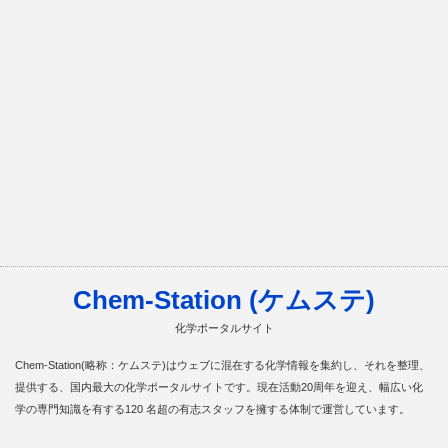
Chem-Station (ケムステ)
化学ポータルサイト
Chem-Station(略称：ケムステ)はウェブに混在する化学情報を集約し、それを整理、
提供する、国内最大の化学ポータルサイトです。現在活動20周年を迎え、幅広い化
学の専門知識を有する120 名超の有志スタッフを擁する体制で運営しています。