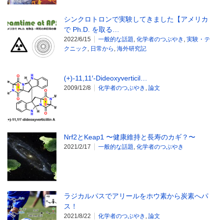
シンクロトロンで実験してきました【アメリカ
で Ph.D. を取る…
2022/6/15
一般的な話題
,
化学者のつぶやき
,
実験・テ
クニック
,
日常から
,
海外研究記
(+)-11,11′-Dideoxyverticil…
2009/12/8
化学者のつぶやき
,
論文
Nrf2とKeap1 〜健康維持と長寿のカギ？〜
2021/2/17
一般的な話題
,
化学者のつぶやき
ラジカルパスでアリールをホウ素から炭素へパ
ス！
2021/8/22
化学者のつぶやき
,
論文