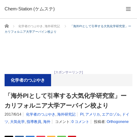
Chem-Station (ケムステ)
ホーム
化学者のつぶやき
,
海外研究記
「海外PIとして引率する大気化学研究室」ー
カリフォルニア大学アーバイン校より
[スポンサーリンク]
化学者のつぶやき
「海外PIとして引率する大気化学研究室」ー
カリフォルニア大学アーバイン校より
2017/6/14
化学者のつぶやき
,
海外研究記
PI
,
アメリカ
,
エアロゾル
,
ドイ
ツ
,
大気化学
,
指導教員
,
海外
コメント:
0 コメント
投稿者:
Orthogonene