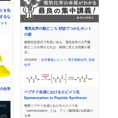
とを化
するな
イット
電気化学の勘どころ 対話でつかむホント
の姿
概要対話形式で本質に迫る，電気化学の入門書．
勘どころを押さえれば，複雑に見える現象の要
点…
2026/8/6
化学書籍レビュー
,
電子移動化学
,
高校
化学
の化学
ペプチド合成におけるエピメリ化
Epimerization in Peptide Synthesis
概要ペプチド合成におけるエピメリ化
（epimerization）とは、アミノ酸残基のα炭素の
立体…