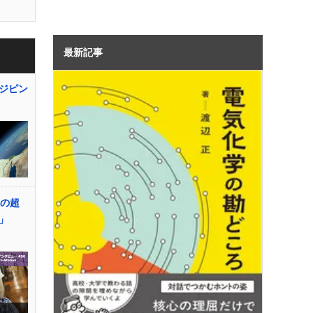
最新記事
ジピン
体の超
」