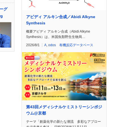
ーグ
rg
アビディ アルキン合成／Abidi Alkyne
Synthesis
概要アビディ アルキン合成（Abidi Alkyne
Synthesis）は、米国魚類野生生物局…
2026/8/1
A
,
odos 有機反応データベース
第43回メディシナルケミストリーシンポジ
ウム@京都
テーマ「創薬化学の新たな潮流 多彩なアプロー