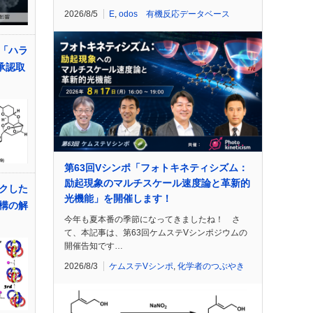
2026/8/5
E
,
odos 有機反応データベース
「ハラ
承認取
第63回Vシンポ「フォトキネティシズム：
励起現象のマルチスケール速度論と革新的
クした
光機能」を開催します！
構の解
今年も夏本番の季節になってきましたね！ さ
て、本記事は、第63回ケムステVシンポジウムの
開催告知です…
2026/8/3
ケムステVシンポ
,
化学者のつぶやき