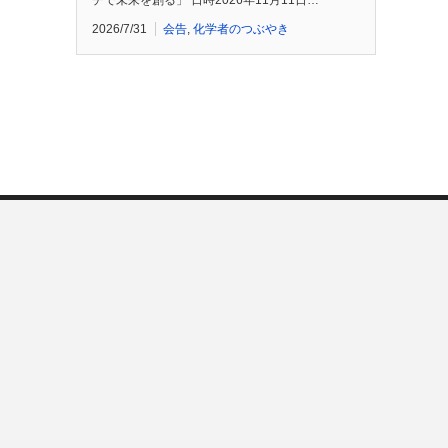
チで未来を創る」 日時2026年11月11日…
2026/7/31
会告
,
化学者のつぶやき