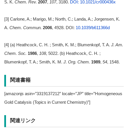
S. K.
Chem. Rev.
2007
,
107
, 3180.
DOI: 10.1021/cr000436x
[3] Carlone, A.; Marigo, M.; North, C.; Landa, A.; Jorgensen, K.
A.
Chem. Commun.
2006
, 4928. DOI:
10.1039/b611366d
[4] (a) Heathcock, C. H. ; Smith, K. M.; Blumenkopf, T. A.
J. Am.
Chem. Soc.
1986
,
108
, 5022. (b) Heathcock, C. H. ;
Blumenkopf, T. A.; Smith, K. M.
J. Org. Chem.
1989
,
54
, 1548.
関連書籍
[amazonjs asin=”3319137212″ locale=”JP” title=”Homogeneous
Gold Catalysis (Topics in Current Chemistry)”]
関連リンク