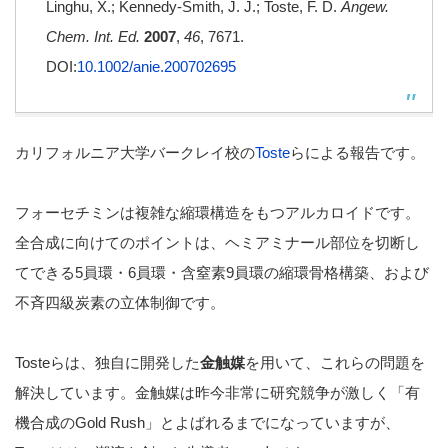
Linghu, X.; Kennedy-Smith, J. J.; Toste, F. D.
Angew.
Chem. Int. Ed.
2007
,
46
, 7671.
DOI:
10.1002/anie.200702695
カリフォルニア大学バークレイ校の
Toste
らによる報告です。
フォーセチミンは複雑な縮環構造をもつアルカロイドです。
全合成に向けてのポイントは、ヘミアミナール部位を切断し
てできる5員環・6員環・含窒素9員環の縮環骨格構築、および
不斉四級炭素の立体制御です。
Tosteらは、独自に開発した
金触媒
を用いて、これらの問題を
解決しています。金触媒は昨今非常に研究競争が激しく「有
機合成のGold Rush」とよばれるまでになっていますが、