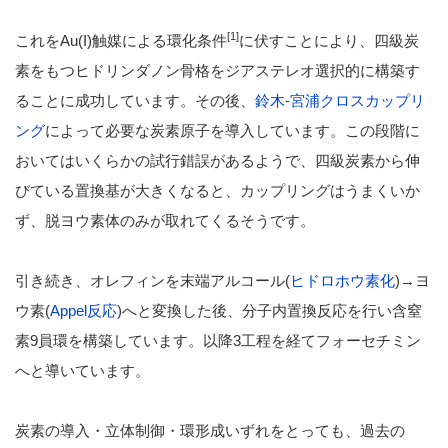
[1]
これをAu(I)触媒による環化条件
に伏すことにより、四級炭
素をもつヒドリンダノン骨格をジアステレオ選択的に構築す
ることに成功しています。その後、
鈴木-宮浦クロスカップリ
ング
によって必要な炭素原子を導入しています。この段階に
おいてはいくらかの試行錯誤があるようで、四級炭素から伸
びている置換基が大きくなると、カップリングはうまくいか
ず、脱ヨウ素体のみが取れてくるそうです。
引き続き、オレフィンを末端アルコール(
ヒドロホウ素化
)→ヨ
ウ素(
Appel反応
)へと変換した後、分子内置換反応を行い含窒
素9員環を構築しています。以降3工程を経てフォーセチミン
へと導いています。
炭素の導入・立体制御・環形成いずれをとっても、過去の