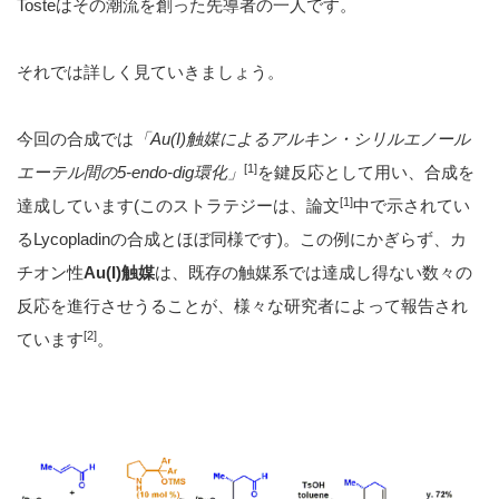
Tosteはその潮流を創った先導者の一人です。
それでは詳しく見ていきましょう。
今回の合成では
「Au(I)触媒によるアルキン・シリルエノール
[1]
エーテル間の5-endo-dig環化」
を鍵反応として用い、合成を
[1]
達成しています(このストラテジーは、論文
中で示されてい
るLycopladinの合成とほぼ同様です)。この例にかぎらず、カ
チオン性
Au(I)触媒
は、既存の触媒系では達成し得ない数々の
反応を進行させうることが、様々な研究者によって報告され
[2]
ています
。