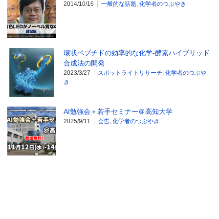
2014/10/16
一般的な話題
,
化学者のつぶやき
環状ペプチドの効率的な化学-酵素ハイブリッド
合成法の開発
2023/3/27
スポットライトリサーチ
,
化学者のつぶや
き
AI勉強会＋若手セミナー＠高知大学
2025/9/11
会告
,
化学者のつぶやき