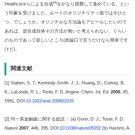
[4]
Heathcockらによる合成
をかなり踏襲して進めている、とい
う印象を受けました。ルートのオリジナリティ面では今ひと
つ、でしょうか。オリジナルな方法論をアピールしたいので
あれば、逆合成自体その方法が無いと考えられない、ぐらい
のものであって欲しいところ(勿論口で言うだけなら簡単です
けど)。
関連文献
[1] Staben, S. T.; Kennedy-Smith, J. J.; Huang, D.; Corkey, B.
K.; LaLonde, R. L.; Toste, F. D.
Angew. Chem. Int. Ed.
2006
,
45
,
5991. DOI:
10.1002/anie.200602035
[2] 均一系金触媒に関する総説： (a) Gorin, D. J.; Toste, F. D.
Nature
2007
,
446
, 395. DOI:
10.1038/nature05592
(b) Hashmi, A.