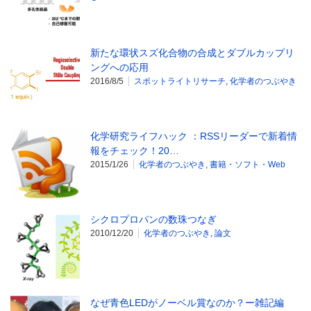
新たな環状スズ化合物の合成とダブルカップリ
ングへの応用
2016/8/5
スポットライトリサーチ
,
化学者のつぶやき
化学研究ライフハック ：RSSリーダーで新着情
報をチェック！20…
2015/1/26
化学者のつぶやき
,
書籍・ソフト・Web
シクロプロパンの数珠つなぎ
2010/12/20
化学者のつぶやき
,
論文
なぜ青色LEDがノーベル賞なのか？ー雑記編