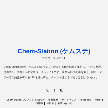
Chem-Station (ケムステ)
化学ポータルサイト
Chem-Station(略称：ケムステ)はウェブに混在する化学情報を集約し、それを整理、
提供する、国内最大の化学ポータルサイトです。現在活動20周年を迎え、幅広い化
学の専門知識を有する120 名超の有志スタッフを擁する体制で運営しています。
RSS
X
Facebook
Chem-Stationについて
お知らせ
更新履歴
サイトマップ
Facebook
Twitter
国際版
中国版
お問い合わせ