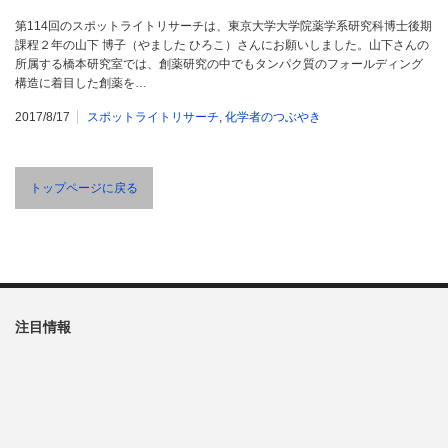
第114回のスポットライトリサーチは、東京大学大学院薬学系研究科博士後期
課程２年の山下 博子（やました ひろこ）さんにお願いしました。山下さんの
所属する橋本研究室では、創薬研究の中でもタンパク質のフォールディング
構造に着目した創薬を…
2017/8/17
スポットライトリサーチ
,
化学者のつぶやき
トップページに戻る
注目情報