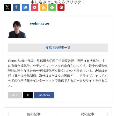
申し込みはこちらをクリック！
webmaster
投稿者の記事一覧
Chem-Station代表。早稲田大学理工学術院教授。専門は有機化学。主
に有機合成化学。分子レベルでモノを自由自在につくる、最小の構造物
設計の匠となるため分子設計化学を確立したいと考えている。趣味は旅
行（日本は全県制覇、海外はまだ２０カ国ほど）、ドライブ、そしてす
べての化学情報をインターネットで発信できるポータルサイトを作るこ
と。
WEB
X
Facebook
前の記事
次の記事