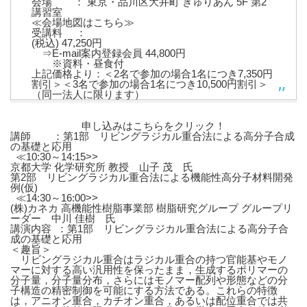
会場 ： 東京・品川区大井町 きゅりあん 5F 第2
講習室
≪会場地図はこちら≫
受講料 ：
(税込) 47,250円
⇒E-mail案内登録会員 44,800円
※資料・昼食付
上記価格より：＜2名で参加の場合1名につき7,350円
割引＞＜3名で参加の場合1名につき10,500円割引＞
（同一法人に限ります）
申し込みはこちらをクリック！
講師 ：第1部 リビングラジカル重合法による高分子合成
の基礎と応用
≪10:30～14:15>>
京都大学 化学研究所 教授 山子 茂 氏
第2部 リビングラジカル重合法による機能性高分子材料開発
例(仮)
≪14:30～16:00>>
(株)カネカ 高機能性樹脂事業部 樹脂研究グループ グループリ
ーダー 中川 佳樹 氏
講演内容 ：第1部 リビングラジカル重合法による高分子合
成の基礎と応用
＜趣旨＞
リビングラジカル重合はラジカル重合の持つ官能基やモノ
マーに対する高い汎用性を保ったまま，生成するポリマーの
分子量，分子量分布，さらにはモノマー配列や形態などの分
子構造の精密制御を可能にする方法である。これらの特徴
は，アニオン重合，カチオン重合，あるいは配位重合では共