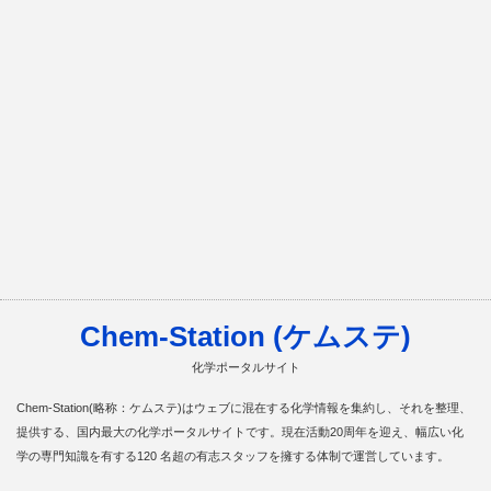
Chem-Station (ケムステ)
化学ポータルサイト
Chem-Station(略称：ケムステ)はウェブに混在する化学情報を集約し、それを整理、
提供する、国内最大の化学ポータルサイトです。現在活動20周年を迎え、幅広い化
学の専門知識を有する120 名超の有志スタッフを擁する体制で運営しています。