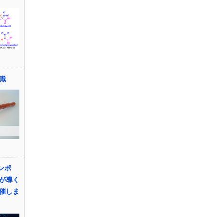
識
ンポ
が導く
催しま