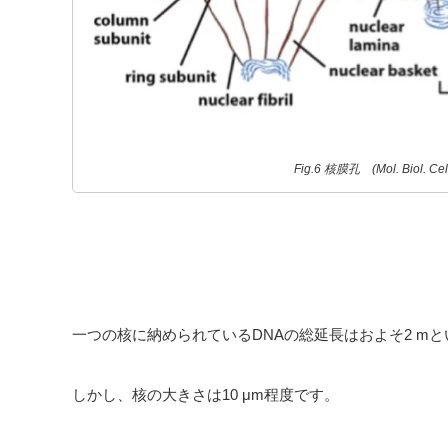
Fig.6 核膜孔 (Mol. Biol. Cell
一つの核に納められているDNAの総延長はおよそ2 m
しかし、核の大きさは10 μm程度です。