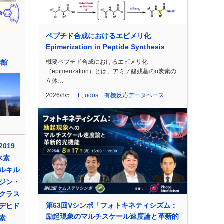
ペプチド合成におけるエピメリ化
Epimerization in Peptide Synthesis
概要ペプチド合成におけるエピメリ化
学館
（epimerization）とは、アミノ酸残基のα炭素の
立体…
2026/8/5
E
,
odos 有機反応データベース
019
水素
ルキル
ジン・
クラス
第63回Vシンポ「フォトキネティシズム：
デヒド
励起現象のマルチスケール速度論と革新的
素