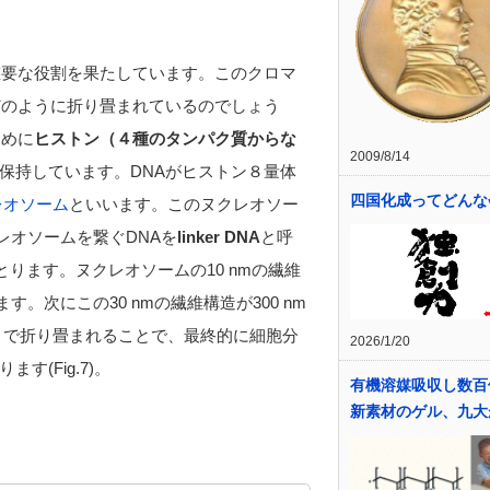
重要な役割を果たしています。このクロマ
どのように折り畳まれているのでしょう
ために
ヒストン（４種のタンパク質からな
2009/8/14
保持しています。DNAがヒストン８量体
四国化成ってどんな
レオソーム
といいます。このヌクレオソー
レオソームを繋ぐDNAを
linker DNA
と呼
構造をとります。ヌクレオソームの10 nmの繊維
。次にこの30 nmの繊維構造が300 nm
mまで折り畳まれることで、最終的に細胞分
2026/1/20
(Fig.7)。
有機溶媒吸収し数
新素材のゲル、九大