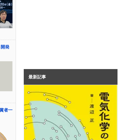
ら開発
最新記事
賞者一