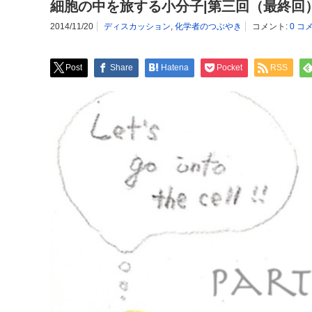
細胞の中を旅する小分子|第三回（最終回
2014/11/20
ディスカッション
,
化学者のつぶやき
コメント:
0 コ
Post
Share
Hatena
Pocket
RSS