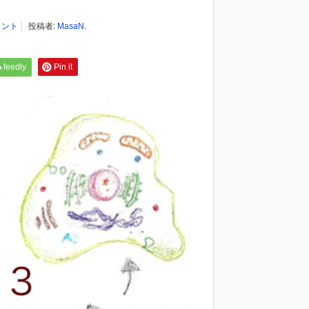
）
メント
投稿者:
MasaN.
feedly
Pin it