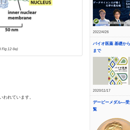
2022/4/26
バイオ医薬 基礎か
 Fig.12-9a)
まで
2020/11/17
といわれています。
デービーメダル―受
覧