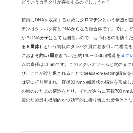
どういうカラクリが存在するのでしょうか？
核内にDNAを収納するために
クロマチン
という構造が
チンはタンパク質とDNAからなる複合体です。では、
か？DNA分子はとても細長いので、もつれるのを防ぐ
る８量体）
という筒状のタンパク質に巻き付いて構造を
におよそ
約1.7周
巻きついた(約140ー150bp)構造を
ヌク
ムの直径は11 nmです。このヌクレオソームと次のヌク
び、これが繰り返されることでbeads-on-a-string
は更に折り畳まれ、直径30 nmの繊維状の構造を形成します
の幅のひだ上の構造をとり、それがさらに直径700 n
裂のため最も機能的かつ効率的に折り畳まれ染色体となります