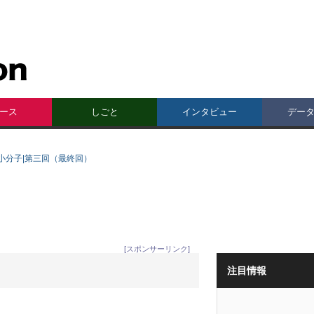
ース
しごと
インタビュー
デー
小分子|第三回（最終回）
[スポンサーリンク]
注目情報