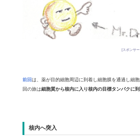
[スポンサー
前回
は、薬が目的細胞周辺に到着し細胞膜を通過し細胞
回の旅は
細胞質から核内に入り核内の目標タンパクに到
核内へ突入