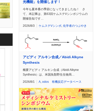
光機能」を開催します！
今年も夏本番の季節になってきましたね！ さ
て、本記事は、第63回ケムステVシンポジウムの
開催告知です…
2026/8/3
ケムステVシンポ
,
化学者のつぶやき
アビディ アルキン合成／Abidi Alkyne
Synthesis
概要アビディ アルキン合成（Abidi Alkyne
Synthesis）は、米国魚類野生生物局…
2026/8/1
A
,
odos 有機反応データベース