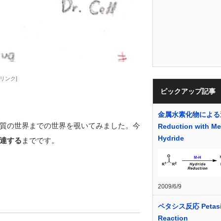
リンク]
ピックアップ記事
金属水素化物による
質の世界までの世界を覗いてみました。今
Reduction with Me
Hydride
達する
までです。
2009/6/9
ペタシス反応 Petas
Reaction