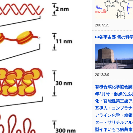
2007/5/5
中谷宇吉郎 雪の科
2013/3/9
有機合成化学協会誌2
年2月号：触媒的脱
化・官能性第三級ア
基導入・コンプラナ
アライン化学・糖鎖
ター・サリチルアル
型イネいもち病菌毒