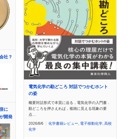
会社？
電気化学の勘どころ 対話でつかむホント
の姿
概要対話形式で本質に迫る，電気化学の入門書．
勘どころを押さえれば，複雑に見える現象の要
百倍に
点…
が開発
2026/8/6
化学書籍レビュー
,
電子移動化学
,
高校
化学