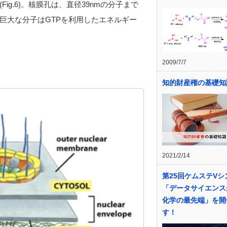
g.6)。核膜孔は、直径39nmの分子まで
巨大な分子はGTPを利用したエネルギー
2009/7/7
知的財産権の基礎知
2021/2/14
第25回ケムステVシ
「データサイエンス
化学の最先端」を開
す！