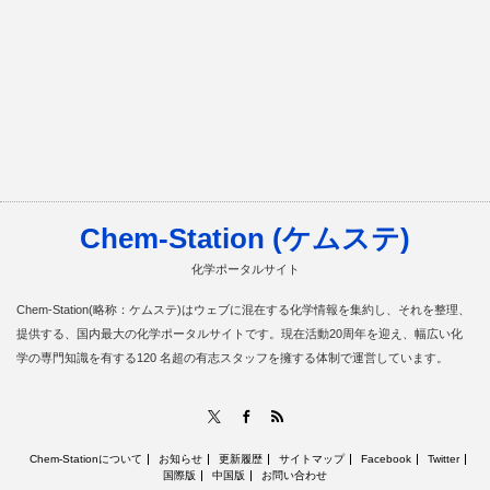
Chem-Station (ケムステ)
化学ポータルサイト
Chem-Station(略称：ケムステ)はウェブに混在する化学情報を集約し、それを整理、
提供する、国内最大の化学ポータルサイトです。現在活動20周年を迎え、幅広い化
学の専門知識を有する120 名超の有志スタッフを擁する体制で運営しています。
RSS
X
Facebook
Chem-Stationについて
お知らせ
更新履歴
サイトマップ
Facebook
Twitter
国際版
中国版
お問い合わせ