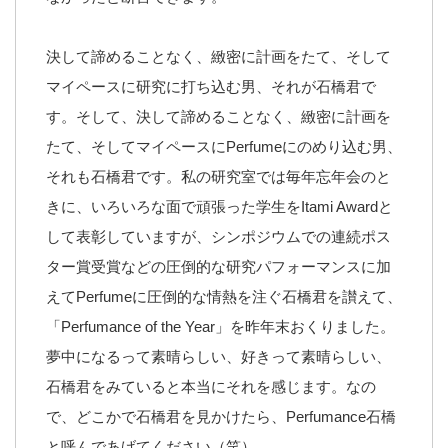
決して諦めることなく、緻密に計画をたて、そして
マイペースに研究に打ち込む男、それが石橋君で
す。そして、決して諦めることなく、緻密に計画を
たて、そしてマイペースにPerfumeにのめり込む男、
それも石橋君です。私の研究室では毎年忘年会のと
きに、いろいろな面で頑張った学生をItami Awardと
して表彰していますが、シンポジウムでの連続ポス
ター賞受賞などの圧倒的な研究パフォーマンスに加
えてPerfumeに圧倒的な情熱を注ぐ石橋君を讃えて、
「Perfumance of the Year」を昨年末おくりました。
夢中になるって素晴らしい、好きって素晴らしい、
石橋君をみていると本当にそれを感じます。なの
で、どこかで石橋君を見かけたら、Perfumance石橋
と呼んであげてください（笑）。