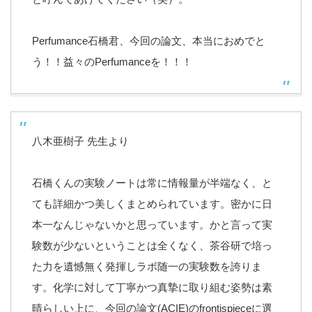
Perfumance石橋君、今回の論文、本当におめでと
う！！益々のPerfumanceを！！！
八木亜樹子 先生より
石橋くんの実験ノートは常に情報量が半端なく、と
ても詳細かつ美しくまとめられています。密かに日
本一なんじゃないかと思っています。かと言って実
験数が少ないということは全くなく、茶谷研で培っ
た力を遺憾無く発揮しラボ随一の実験数を誇りま
す。化学に対して丁寧かつ真摯に取り組む姿勢は素
晴らしい上に、今回の論文(ACIE)のfrontispieceに選