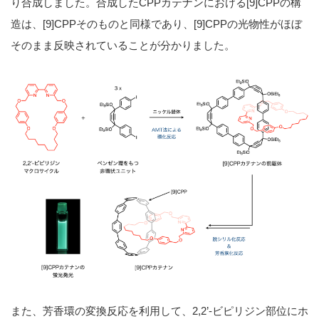
り合成しました。合成したCPPカテナンにおける[9]CPPの構
造は、[9]CPPそのものと同様であり、[9]CPPの光物性がほぼ
そのまま反映されていることが分かりました。
また、芳香環の変換反応を利用して、2,2’-ビピリジン部位にホ