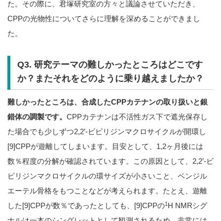
た。その際に、君塚研究室の方々と議論させていただき、
CPPの光物性についてさらに理解を深めることができまし
た。
Q3. 研究テーマの難しかったところはどこです
か？またそれをどのように乗り越えましたか？
難しかったところは、合成したCPPカテナンの取り扱いと銀
錯体の調製です。
CPPカテナンは不活性ガス下で遮光保存し
た場合でも少しずつ2,2’-ビピリジンマクロサイクルが開環し
[9]CPPが遊離してしまいます。目安として、1,2ヶ月後には
数％程度の分解が確認されています。この原因として、2,2’-ビ
ピリジンマクロサイクルの環サイズが小さいこと、ベンジル
エーテル骨格をもつことなどが考えられます。たとえ、遊離
1
した[9]CPPが数％であったとしても、[9]CPPの
H NMRシグ
ナルは一本のシングレットとして観測されるため、非常には