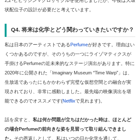
2,2’-ビピリジンマクロサイクルを使用しましたが、今後は大環
状配位子の設計が必要だと考えています。
Q4. 将来は化学とどう関わっていきたいですか？
私は日本のアーティストである
Perfume
が好きです。理由はい
くつかあるのですが、そのうちの一つにライゾマティクスが
手掛けるPerfumeの近未来的なステージ演出があります。特に
2020年に公開された「Imaginary Museum “Time Warp”」は、
生放送であったにもかかわらず完璧な仮想空間との融合が実
現されており、非常に感動しました。最先端の映像演出を堪
能できるのでオススメです(
Netflix
で見れます)。
話を戻すと、
私は何か問題が立ちはだかった時は、ほとんど
の場合Perfumeの前向きな姿を見習って取り組んできまし
た。
その恩返しとして、私はいつの日か化学を通して、