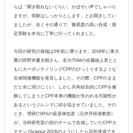
らは「聞き取れないぐらい、かぼそい声でしゃべり
ますが、実験はしっかりとします」とお聞きしてい
ましたが、全くその通りで、難易度の高い合成・測
定実験を本当に丁寧に行ってくれました。
今回の研究の発端は5年前に遡ります。2018年に東大
農の田野井慶太朗さん、名大ITbMの佐藤綾人君とと
もにカーボンナノリングCPPのびっくりするような
生体関連機能を発見しました。その際、CPPのまま
だと水に溶けにくい、しかし共有結合的にCPPを修
飾してしまうとCPP本来の機能が失われる可能性が
あるというジレンマに頭を悩ませていました。その
とき、理研CSRSの萩原伸也君（元伊丹研准教授）
が、当時研究室の別のチームで合成していたCPPカ
テナン (Science 2019)のようにしたら目的達成でき