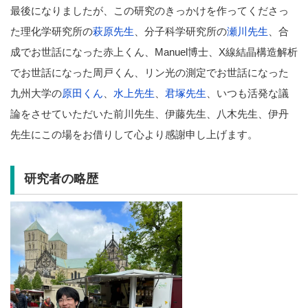
最後になりましたが、この研究のきっかけを作ってくださっ
た理化学研究所の
萩原先生
、分子科学研究所の
瀬川先生
、合
成でお世話になった赤上くん、Manuel博士、X線結晶構造解析
でお世話になった周戸くん、リン光の測定でお世話になった
九州大学の
原田くん
、
水上先生
、
君塚先生
、いつも活発な議
論をさせていただいた前川先生、伊藤先生、八木先生、伊丹
先生にこの場をお借りして心より感謝申し上げます。
研究者の略歴