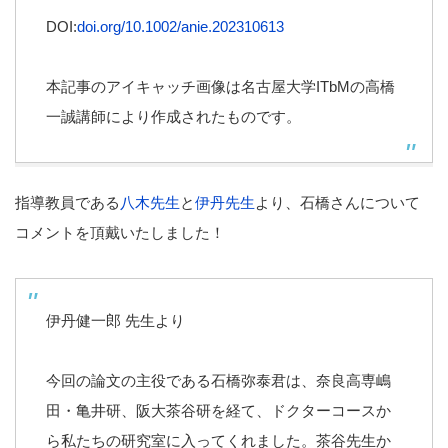
DOI:
doi.org/10.1002/anie.202310613
本記事のアイキャッチ画像は名古屋大学ITbMの高橋
一誠講師により作成されたものです。
指導教員である
八木先生
と
伊丹先生
より、石橋さんについて
コメントを頂戴いたしました！
伊丹健一郎 先生より
今回の論文の主役である石橋弥泰君は、奈良高専嶋
田・亀井研、阪大茶谷研を経て、ドクターコースか
ら私たちの研究室に入ってくれました。茶谷先生か