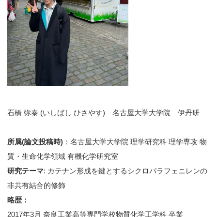
石橋 弥泰 (いしばし ひさやす) 名古屋大学大学院 伊丹研
所属(論文投稿時)
：名古屋大学大学院 理学研究科 理学専攻 物
質・生命化学領域 有機化学研究室
研究テーマ
: カテナン形成を鍵とするシクロパラフェニレンの
非共有結合的修飾
略歴：
2017年3月 奈良工業高等専門学校物質化学工学科 卒業