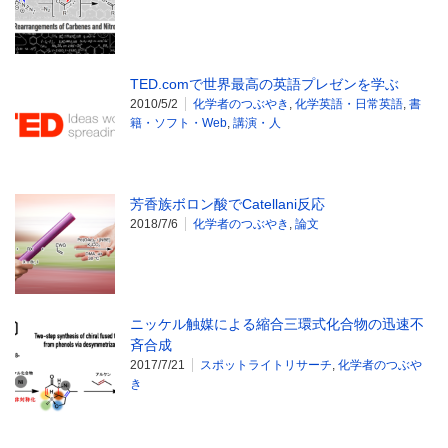
TED.comで世界最高の英語プレゼンを学ぶ
2010/5/2
化学者のつぶやき
,
化学英語・日常英語
,
書
籍・ソフト・Web
,
講演・人
芳香族ボロン酸でCatellani反応
2018/7/6
化学者のつぶやき
,
論文
ニッケル触媒による縮合三環式化合物の迅速不
斉合成
2017/7/21
スポットライトリサーチ
,
化学者のつぶや
き