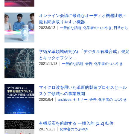
オンライン会議に最適なオーディオ機器比較～
最も聞き取りやすい機器…
2023/9/13
一般的な話題
,
化学者のつぶやき
,
日常から
学術変革領域研究(A) 「デジタル有機合成」発足
とキックオフシン…
2021/11/18
一般的な話題
,
会告
,
化学者のつぶやき
マイクロ波を用いた革新的製造プロセスとヘル
スケア領域への事業展開…
2020/9/4
archives
,
セミナー
,
会告
,
化学者のつぶやき
有機反応を俯瞰する ー挿入的 [1,2] 転位
2017/1/13
化学者のつぶやき