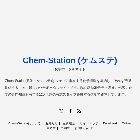
Chem-Station (ケムステ)
化学ポータルサイト
Chem-Station(略称：ケムステ)はウェブに混在する化学情報を集約し、それを整理、
提供する、国内最大の化学ポータルサイトです。現在活動20周年を迎え、幅広い化
学の専門知識を有する120 名超の有志スタッフを擁する体制で運営しています。
RSS
X
Facebook
Chem-Stationについて
お知らせ
更新履歴
サイトマップ
Facebook
Twitter
国際版
中国版
お問い合わせ