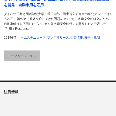
を開発 自動車用を応用
ダイハツ工業と関西学院大学・理工学部・田中裕久研究室の研究グループは7
月22日、福島第一原発廃炉に向けた課題の1つである水素安全の確立のため、
自動車触媒を応用した「ハニカム型水素安全触媒」を開発したと発表した。
(引用：Response７…
2019/8/4
ケムステニュース
,
プレスリリース
,
企業情報
,
安全・規制
トップページに戻る
注目情報