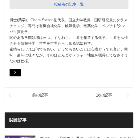
投稿者の記事一覧
博士(薬学)。Chem-Station副代表。国立大学教員→国研研究員にクラス
チェンジ。専門は有機合成化学、触媒化学、医薬化学、ペプチド/タン
パク質化学。
関心ある学問領域は三つ。すなわち、世界を創造する化学、世界を拡張
させる情報科学、世界を世界たらしめる認知科学。
素晴らしければ何でも良い。どうでも良いことは心底どうでも良い。興
味・趣味は様々だが、そのほとんどがメジャー地位を獲得してなさそう
なのは仕様。
X
前の記事
次の記事
関連記事