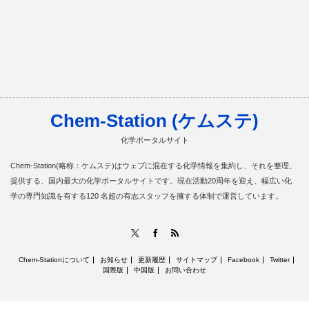
Chem-Station (ケムステ)
化学ポータルサイト
Chem-Station(略称：ケムステ)はウェブに混在する化学情報を集約し、それを整理、
提供する、国内最大の化学ポータルサイトです。現在活動20周年を迎え、幅広い化
学の専門知識を有する120 名超の有志スタッフを擁する体制で運営しています。
RSS
X
Facebook
Chem-Stationについて
お知らせ
更新履歴
サイトマップ
Facebook
Twitter
国際版
中国版
お問い合わせ