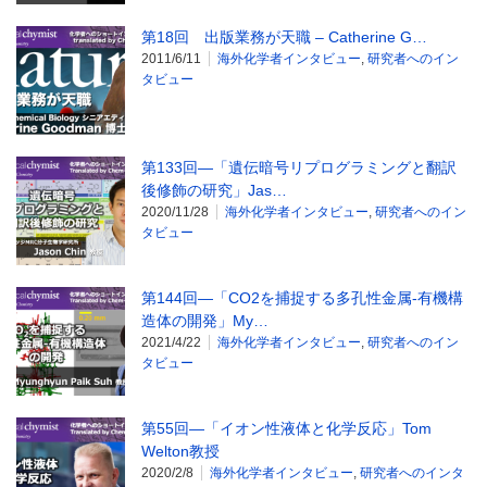
第18回 出版業務が天職 – Catherine G…
2011/6/11
海外化学者インタビュー
,
研究者へのイン
タビュー
第133回―「遺伝暗号リプログラミングと翻訳
後修飾の研究」Jas…
2020/11/28
海外化学者インタビュー
,
研究者へのイン
タビュー
第144回―「CO2を捕捉する多孔性金属-有機構
造体の開発」My…
2021/4/22
海外化学者インタビュー
,
研究者へのイン
タビュー
第55回―「イオン性液体と化学反応」Tom
Welton教授
2020/2/8
海外化学者インタビュー
,
研究者へのインタ