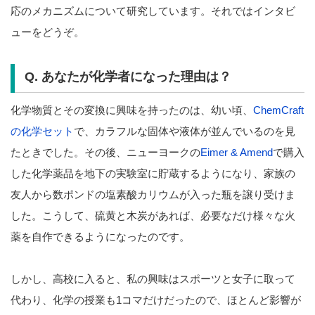
応のメカニズムについて研究しています。それではインタビ
ューをどうぞ。
Q. あなたが化学者になった理由は？
化学物質とその変換に興味を持ったのは、幼い頃、
ChemCraft
の化学セット
で、カラフルな固体や液体が並んでいるのを見
たときでした。その後、ニューヨークの
Eimer & Amend
で購入
した化学薬品を地下の実験室に貯蔵するようになり、家族の
友人から数ポンドの塩素酸カリウムが入った瓶を譲り受けま
した。こうして、硫黄と木炭があれば、必要なだけ様々な火
薬を自作できるようになったのです。
しかし、高校に入ると、私の興味はスポーツと女子に取って
代わり、化学の授業も1コマだけだったので、ほとんど影響が