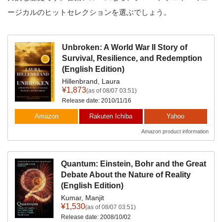
ージカルのヒットセレクションを選ぶでしょう。
Unbroken: A World War II Story of
Survival, Resilience, and Redemption
(English Edition)
Hillenbrand, Laura
¥1,873
(as of 08/07 03:51)
Release date: 2010/11/16
Amazon
Rakuten Ichiba
Yahoo
Amazon product information
Quantum: Einstein, Bohr and the Great
Debate About the Nature of Reality
(English Edition)
Kumar, Manjit
¥1,530
(as of 08/07 03:51)
Release date: 2008/10/02