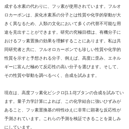
成する水素の代わりに、フッ素が使用されています。フルオ
ロカーボンは、炭化水素系の分子とは性質や化学的挙動が大
きく異なるため、人類の文化において多くの代替不可能な用
途を見出すことができます。研究の究極目標は、有機分子に
おけるフッ素置換の効果を理解することにあります。私は共
同研究者と共に、フルオロカーボンでも珍しい性質や化学的
性質を示すと予想される分子、例えば、高度に歪み、エネル
ギーに富んだ極めて反応性の高い分子を選びます。そして、
その性質や挙動を調べるべく、合成を試みます。
現在は、高度フッ素化ビシクロ[1.1.0]ブタンの合成を試みてい
ます。量子力学計算によれば、この化学結合に強いひずみが
あること、フッ素置換基の特性ゆえに非常に顕著な反応性が
予測されています。これらの予測を検証できることを楽しみ
にしています。