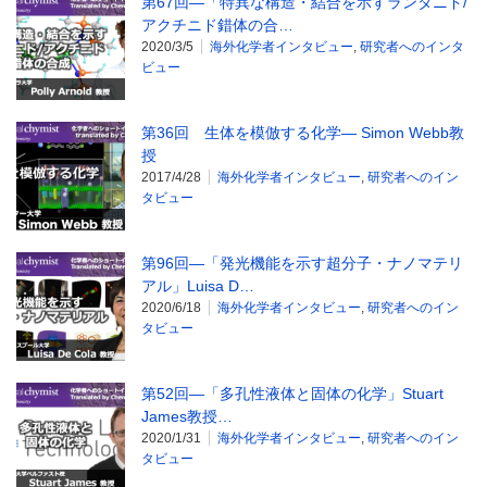
第67回―「特異な構造・結合を示すランタニド/
アクチニド錯体の合…
2020/3/5
海外化学者インタビュー
,
研究者へのインタ
ビュー
第36回 生体を模倣する化学― Simon Webb教
授
2017/4/28
海外化学者インタビュー
,
研究者へのイン
タビュー
第96回―「発光機能を示す超分子・ナノマテリ
アル」Luisa D…
2020/6/18
海外化学者インタビュー
,
研究者へのイン
タビュー
第52回―「多孔性液体と固体の化学」Stuart
James教授…
2020/1/31
海外化学者インタビュー
,
研究者へのイン
タビュー