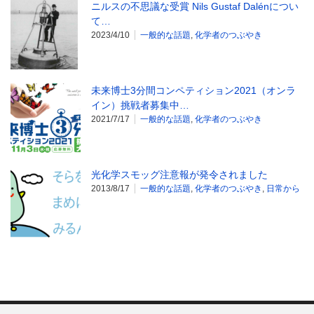
ニルスの不思議な受賞 Nils Gustaf Dalénについ
て…
2023/4/10
一般的な話題
,
化学者のつぶやき
未来博士3分間コンペティション2021（オンラ
イン）挑戦者募集中…
2021/7/17
一般的な話題
,
化学者のつぶやき
光化学スモッグ注意報が発令されました
2013/8/17
一般的な話題
,
化学者のつぶやき
,
日常から