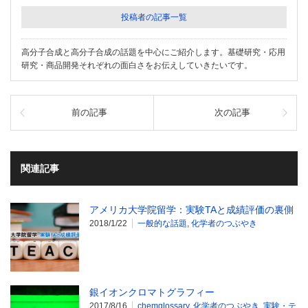
投稿者の記事一覧
高分子合成と高分子合成の話題を中心にご紹介します。基礎研究・応用
研究・商品開発それぞれの面白さをお伝えしていきたいです。
前の記事
次の記事
関連記事
アメリカ大学院留学：実験TAと成績評価の裏側
2018/1/22
一般的な話題
,
化学者のつぶやき
銀イオンクロマトグラフィー
2017/8/16
chemglossary
,
化学者のつぶやき
,
実験・テ