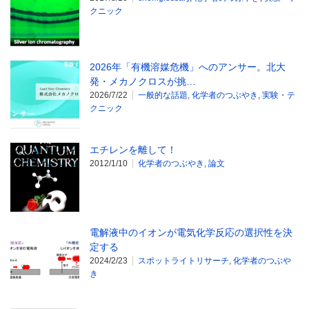
クニック
2026年「有機溶媒危機」へのアンサー。北大
発・メカノクロスが挑…
2026/7/22
一般的な話題
,
化学者のつぶやき
,
実験・テ
クニック
エチレンを離して！
2012/1/10
化学者のつぶやき
,
論文
電解液中のイオンが電気化学反応の選択性を決
定する
2024/2/23
スポットライトリサーチ
,
化学者のつぶや
き