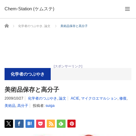
Chem-Station (ケムステ)
ホーム
化学者のつぶやき
,
論文
美術品保存と高分子
[スポンサーリンク]
化学者のつぶやき
美術品保存と高分子
2009/10/27
化学者のつぶやき
,
論文
ACIE
,
マイクロエマルション
,
修復
,
美術品
,
高分子
投稿者:
suiga