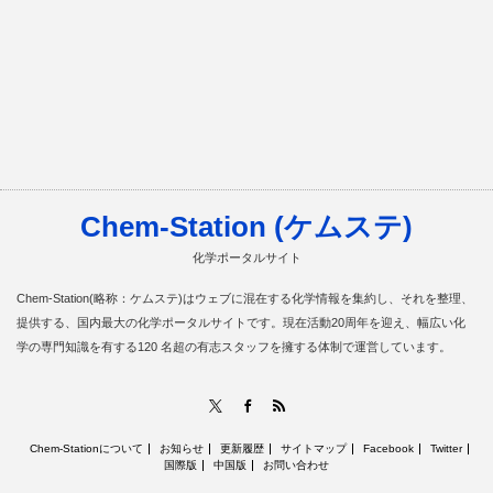
Chem-Station (ケムステ)
化学ポータルサイト
Chem-Station(略称：ケムステ)はウェブに混在する化学情報を集約し、それを整理、
提供する、国内最大の化学ポータルサイトです。現在活動20周年を迎え、幅広い化
学の専門知識を有する120 名超の有志スタッフを擁する体制で運営しています。
RSS
X
Facebook
Chem-Stationについて
お知らせ
更新履歴
サイトマップ
Facebook
Twitter
国際版
中国版
お問い合わせ