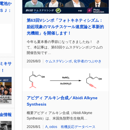
電池か
ＳＪ：
第63回Vシンポ「フォトキネティシズム：
励起現象のマルチスケール速度論と革新的
光機能」を開催します！
今年も夏本番の季節になってきましたね！ さ
て、本記事は、第63回ケムステVシンポジウムの
開催告知です…
2026/8/3
ケムステVシンポ
,
化学者のつぶやき
ミキサ
う！
アビディ アルキン合成／Abidi Alkyne
Synthesis
概要アビディ アルキン合成（Abidi Alkyne
金情報
Synthesis）は、米国魚類野生生物局…
2026/8/1
A
,
odos 有機反応データベース