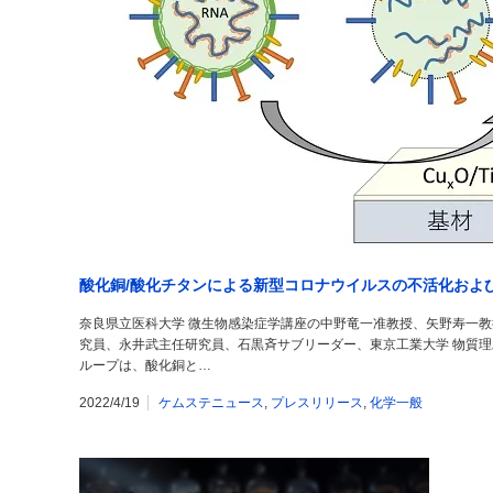
酸化銅/酸化チタンによる新型コロナウイルスの不活化およ
奈良県立医科大学 微生物感染症学講座の中野竜一准教授、矢野寿一
究員、永井武主任研究員、石黒斉サブリーダー、東京工業大学 物質理
ループは、酸化銅と…
2022/4/19
ケムステニュース
,
プレスリリース
,
化学一般