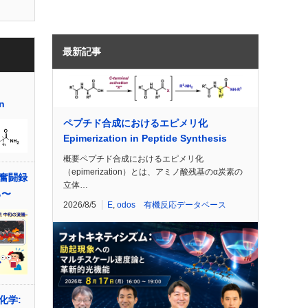
最新記事
n
ペプチド合成におけるエピメリ化
Epimerization in Peptide Synthesis
概要ペプチド合成におけるエピメリ化
（epimerization）とは、アミノ酸残基のα炭素の
奮闘録
立体…
る〜
2026/8/5
E
,
odos 有機反応データベース
化学: