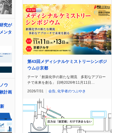
研究が
メンタ
第43回メディシナルケミストリーシンポジ
ウム@京都
テーマ「創薬化学の新たな潮流 多彩なアプロー
チで未来を創る」 日時2026年11月11日…
とノウ
2026/7/31
会告
,
化学者のつぶやき
験計画
刷新