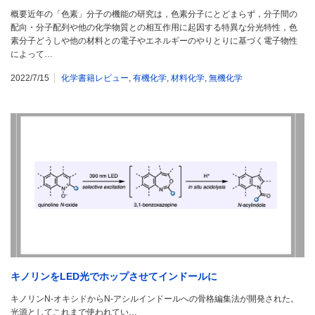
概要近年の「色素」分子の機能の研究は，色素分子にとどまらず，分子間の
配向・分子配列や他の化学物質との相互作用に起因する特異な分光特性，色
素分子どうしや他の材料との電子やエネルギーのやりとりに基づく電子物性
によって…
2022/7/15
化学書籍レビュー
,
有機化学
,
材料化学
,
無機化学
キノリンをLED光でホップさせてインドールに
キノリンN-オキシドからN-アシルインドールへの骨格編集法が開発された。
光源としてこれまで使われてい…