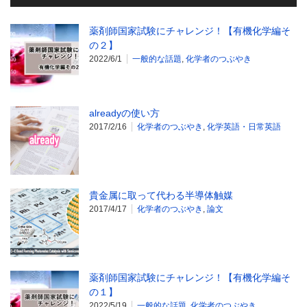
薬剤師国家試験にチャレンジ！【有機化学編そ
の２】
2022/6/1
一般的な話題
,
化学者のつぶやき
alreadyの使い方
2017/2/16
化学者のつぶやき
,
化学英語・日常英語
貴金属に取って代わる半導体触媒
2017/4/17
化学者のつぶやき
,
論文
薬剤師国家試験にチャレンジ！【有機化学編そ
の１】
2022/5/19
一般的な話題
,
化学者のつぶやき