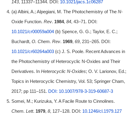
143
, 11337–11344. DOI:
10.1021/jacs.1c06287
(a) Albini, A.; Alpegiani, M. The Photochemistry of The
N
-
Oxide Function.
Rev
.
1984
,
84
, 43–71. DOI:
10.1021/cr00059a004
(b) Spence, G. G.; Taylor, E. C.;
Buchardt,
O. Chem. Rev
.
1969
,
69
, 231–265. DOI:
10.1021/cr60264a003
(c) J. S. Poole. Recent Advances in
the Photochemistry of Heterocyclic N-Oxides and Their
Derivatives. In
Heterocyclic N-Oxides
; O. V. Larionov, Ed.;
Topics in Heterocyclic Chemistry, Vol. 53; Springer Cham,
2017; pp 111–151.
DOI: 10.1007/978-3-319-60687-3
Somei, M.; Kurizuka, Y. A Facile Route to Cinnolines.
Chem.
Lett
.
1979
,
8
, 127–128. DOI:
10.1246/cl.1979.127