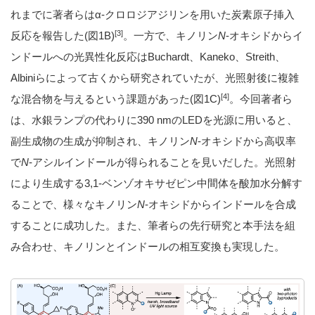
れまでに著者らはα-クロロジアジリンを用いた炭素原子挿入
[3]
反応を報告した(図1B)
。一方で、キノリン
N
-オキシドからイ
ンドールへの光異性化反応はBuchardt、Kaneko、Streith、
Albiniらによって古くから研究されていたが、光照射後に複雑
[4]
な混合物を与えるという課題があった(図1C)
。今回著者ら
は、水銀ランプの代わりに390 nmのLEDを光源に用いると、
副生成物の生成が抑制され、キノリン
N
-オキシドから高収率
で
N
-アシルインドールが得られることを見いだした。光照射
により生成する3,1-ベンゾオキサゼピン中間体を酸加水分解す
ることで、様々なキノリン
N
-オキシドからインドールを合成
することに成功した。また、筆者らの先行研究と本手法を組
み合わせ、キノリンとインドールの相互変換も実現した。