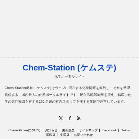
Chem-Station (ケムステ)
化学ポータルサイト
Chem-Station(略称：ケムステ)はウェブに混在する化学情報を集約し、それを整理、
提供する、国内最大の化学ポータルサイトです。現在活動20周年を迎え、幅広い化
学の専門知識を有する120 名超の有志スタッフを擁する体制で運営しています。
RSS
X
Facebook
Chem-Stationについて
お知らせ
更新履歴
サイトマップ
Facebook
Twitter
国際版
中国版
お問い合わせ