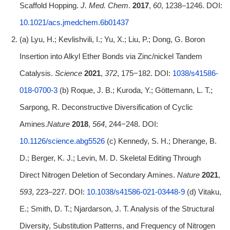
Scaffold Hopping.
J.
Med. Chem
.
2017
,
60
, 1238–1246. DOI:
10.1021/acs.jmedchem.6b01437
(a) Lyu, H.; Kevlishvili, I.; Yu, X.; Liu, P.; Dong, G. Boron
Insertion into Alkyl Ether Bonds via Zinc/nickel Tandem
Catalysis.
Science
2021
,
372
, 175−182. DOI:
1038/s41586-
018-0700-3
(b) Roque, J. B.; Kuroda, Y.; Göttemann, L. T.;
Sarpong, R. Deconstructive Diversification of Cyclic
Amines.
Nature
2018
,
564
, 244−248. DOI:
10.1126/science.abg5526
(c) Kennedy, S. H.; Dherange, B.
D.; Berger, K. J.; Levin, M. D. Skeletal Editing Through
Direct Nitrogen Deletion of Secondary Amines.
Nature
2021
,
593
, 223–227. DOI:
10.1038/s41586-021-03448-9
(d) Vitaku,
E.; Smith, D. T.; Njardarson, J. T. Analysis of the Structural
Diversity, Substitution Patterns, and Frequency of Nitrogen