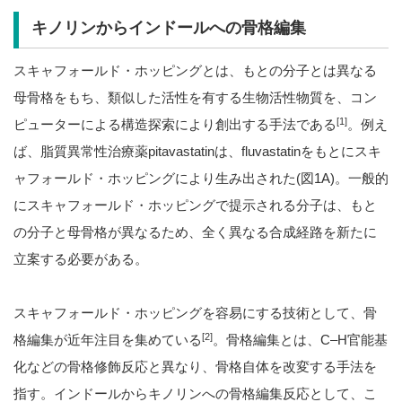
キノリンからインドールへの骨格編集
スキャフォールド・ホッピングとは、もとの分子とは異なる
母骨格をもち、類似した活性を有する生物活性物質を、コン
[1]
ピューターによる構造探索により創出する手法である
。例え
ば、脂質異常性治療薬pitavastatinは、fluvastatinをもとにスキ
ャフォールド・ホッピングにより生み出された(図1A)。一般的
にスキャフォールド・ホッピングで提示される分子は、もと
の分子と母骨格が異なるため、全く異なる合成経路を新たに
立案する必要がある。
スキャフォールド・ホッピングを容易にする技術として、骨
[2]
格編集が近年注目を集めている
。骨格編集とは、C–H官能基
化などの骨格修飾反応と異なり、骨格自体を改変する手法を
指す。インドールからキノリンへの骨格編集反応として、こ