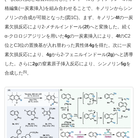
格編集(一炭素挿入)を組み合わせることで、キノリンからシン
ノリンの合成が可能となった(図1C)。まず、キノリン
4f
の一炭
素欠損反応により2-メチルインドール(
2f
)へと変換した。続く
α-クロロジアジリンを用いた
4g
の一炭素挿入により、
4f
のC2
位とC3位の置換基が入れ替わった異性体
4g
を得た。次に一炭
素欠損反応により、
4g
から2-フェニルインドール(
2g
)へと誘導
した。さらに
2g
の窒素原子挿入反応により、シンノリン
5g
を
[5]
合成した
。