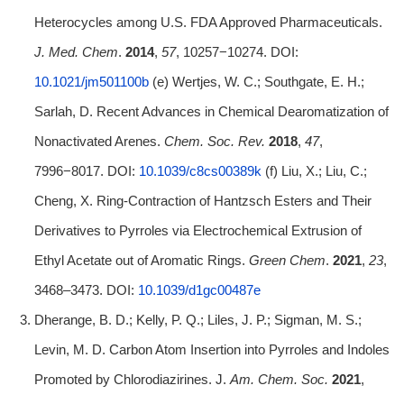
Heterocycles among U.S. FDA Approved Pharmaceuticals.
J. Med. Chem
.
2014
,
57
, 10257−10274. DOI:
10.1021/jm501100b
(e) Wertjes, W. C.; Southgate, E. H.;
Sarlah, D. Recent Advances in Chemical Dearomatization of
Nonactivated Arenes.
Chem. Soc. Rev.
2018
,
47
,
7996−8017. DOI:
10.1039/c8cs00389k
(f) Liu, X.; Liu, C.;
Cheng, X. Ring-Contraction of Hantzsch Esters and Their
Derivatives to Pyrroles via Electrochemical Extrusion of
Ethyl Acetate out of Aromatic Rings.
Green Chem
.
2021
,
23
,
3468–3473. DOI:
10.1039/d1gc00487e
Dherange, B. D.; Kelly, P. Q.; Liles, J. P.; Sigman, M. S.;
Levin, M. D. Carbon Atom Insertion into Pyrroles and Indoles
Promoted by Chlorodiazirines. J.
Am. Chem. Soc.
2021
,