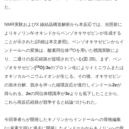
た。
NMR実験およびX 線結晶構造解析から本反応では、光照射に
よりキノリン
N
-オキシドからベンゾオキサゼピンが生成する
ことが示された(詳細は本文参照)。ベンゾオキサゼピンからイ
18
ンドールへの変換は、酸素同位体
Oを用いた標識実験によ
り、二通りの反応経路が提唱されている(図 2B)。まず、ベン
18
ゾオキサゼピン
[
O]-3e
のプロトン化によりイミニウムまたは
オキソカルベニウムイオンが生じる。その後、オキサゼピン
の加水分解、脱水を伴った縮環反応が進行しインドール
2e
が
得られる。
2e
の同位体標識率が
3e
よりも低下したことから、
これら両反応経路が競争すると結論づけられた。
今回筆者らが開発したキノリンからインドールへの骨格編集
(一炭素欠損)と過去に開発したインドールからキノリンへの骨