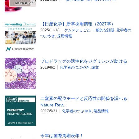
【日産化学】新卒採用情報（2027卒）
2025/11/18
ケムステしごと
,
一般的な話題
,
化学者の
つぶやき
,
採用情報
プロドラッグの活性化をジグリシンが助ける
2019/8/2
化学者のつぶやき
,
論文
二窒素の配位モードと反応性の関係を調べる:
Nature Rev…
2017/5/31
化学者のつぶやき
,
製品情報
今年は国際周期表年！