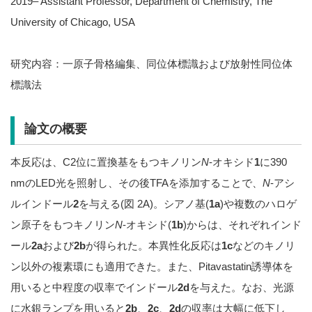
2019– Assistant Professor, Department of Chemistry, The
University of Chicago, USA
研究内容：一原子骨格編集、同位体標識および放射性同位体
標識法
論文の概要
本反応は、C2位に置換基をもつキノリン
N
-オキシド
1
に390
nmのLED光を照射し、その後TFAを添加することで、
N
-アシ
ルインドール
2
を与える(図 2A)。シアノ基(
1a
)や複数のハロゲ
ン原子をもつキノリン
N
-オキシド(
1b
)からは、それぞれインド
ール
2a
および
2b
が得られた。本異性化反応は
1c
などのキノリ
ン以外の複素環にも適用できた。また、Pitavastatin誘導体を
用いると中程度の収率でインドール
2d
を与えた。なお、光源
に水銀ランプを用いると
2b
、
2c
、
2d
の収率は大幅に低下し