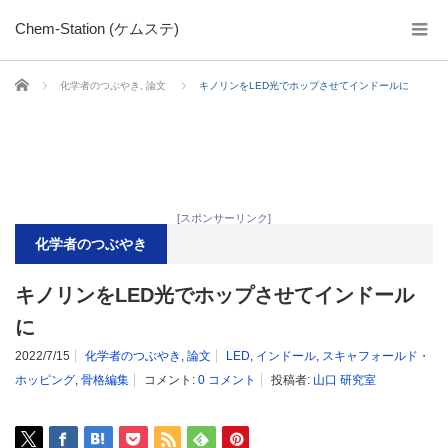
Chem-Station (ケムステ)
ホーム
化学者のつぶやき
,
論文
キノリンをLED光でホップさせてインドールに
[スポンサーリンク]
化学者のつぶやき
キノリンをLED光でホップさせてインドール
に
2022/7/15
化学者のつぶやき
,
論文
LED
,
インドール
,
スキャフォールド・
ホッピング
,
骨格編集
コメント:
0 コメント
投稿者:
山口 研究室