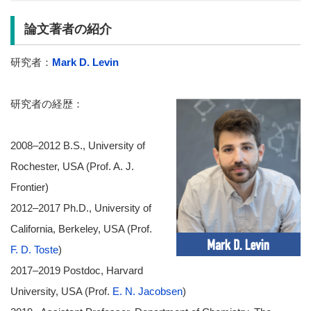
論文著者の紹介
研究者：
Mark D. Levin
研究者の経歴：
2008–2012 B.S., University of
Rochester, USA (Prof. A. J.
Frontier)
2012–2017 Ph.D., University of
California, Berkeley, USA (Prof.
F. D. Toste
)
2017–2019 Postdoc, Harvard
University, USA (Prof.
E. N. Jacobsen
)