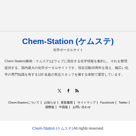
Chem-Station (ケムステ)
化学ポータルサイト
Chem-Station(略称：ケムステ)はウェブに混在する化学情報を集約し、それを整理、
提供する、国内最大の化学ポータルサイトです。現在活動20周年を迎え、幅広い化
学の専門知識を有する120 名超の有志スタッフを擁する体制で運営しています。
RSS
X
Facebook
Chem-Stationについて
お知らせ
更新履歴
サイトマップ
Facebook
Twitter
国際版
中国版
お問い合わせ
Chem-Station (ケムステ)
All rights reserved.