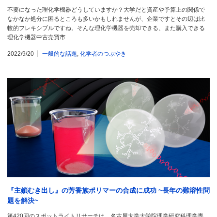
不要になった理化学機器どうしていますか？大学だと資産や予算上の関係で
なかなか処分に困るところも多いかもしれませんが、企業ですとその辺は比
較的フレキシブルですね。そんな理化学機器を売却できる、また購入できる
理化学機器中古売買市…
2022/9/20
一般的な話題
,
化学者のつぶやき
『主鎖むき出し』の芳香族ポリマーの合成に成功 ~長年の難溶性問
題を解決~
第420回のスポットライトリサーチは、名古屋大学大学院理学研究科理学専