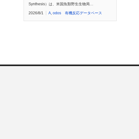
Synthesis）は、米国魚類野生生物局…
2026/8/1
A
,
odos 有機反応データベース