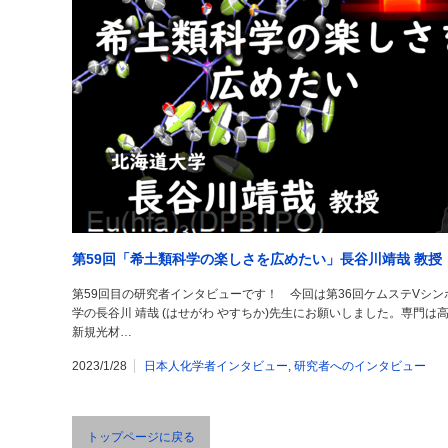
第59回「希土類科学の楽しさを広めたい」長谷川靖哉 教授
第59回目の研究者インタビューです！ 今回は第36回ケムステVシン
学の長谷川 靖哉 (はせがわ やすちか)先生にお願いしました。専門
新規光材…
2023/1/28
日本人化学者インタビュー
,
研究者へのインタビュー
トップページに戻る