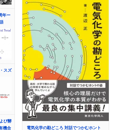
周年ー
語
ム・スズ
よび酵
電気化学の勘どころ 対話でつかむホント
有機合