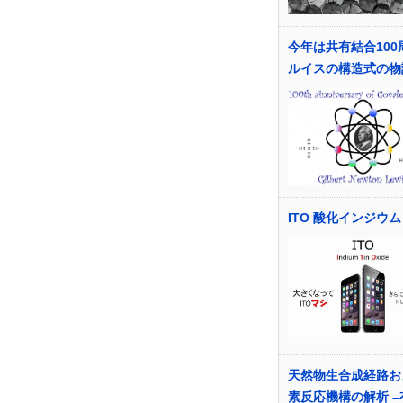
今年は共有結合100
ルイスの構造式の物
ITO 酸化インジウ
天然物生合成経路お
素反応機構の解析 –