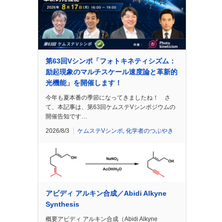
第63回Vシンポ「フォトキネティシズム：
励起現象のマルチスケール速度論と革新的
光機能」を開催します！
今年も夏本番の季節になってきましたね！ さ
て、本記事は、第63回ケムステVシンポジウムの
開催告知です…
2026/8/3
ケムステVシンポ
,
化学者のつぶやき
アビディ アルキン合成／Abidi Alkyne
Synthesis
概要アビディ アルキン合成（Abidi Alkyne