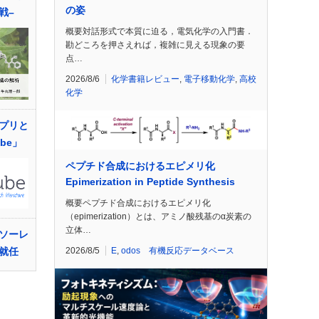
の姿
戦–
概要対話形式で本質に迫る，電気化学の入門書．
勘どころを押さえれば，複雑に見える現象の要
点…
2026/8/6
化学書籍レビュー
,
電子移動化学
,
高校
化学
プリと
be」
ペプチド合成におけるエピメリ化
Epimerization in Peptide Synthesis
概要ペプチド合成におけるエピメリ化
（epimerization）とは、アミノ酸残基のα炭素の
立体…
ソーレ
2026/8/5
E
,
odos 有機反応データベース
就任