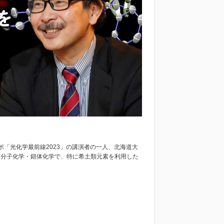
ポ「光化学最前線2023」の講演者の一人、北海道大
は高分子化学・錯体化学で、特に希土類元素を利用した