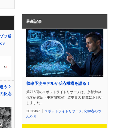
最新記事
ゾフ反
zov
収率予測モデルが反応機構を語る！
違う？
第716回のスポットライトリサーチは、京都大学
の反応
化学研究所（中村研究室）道場貴大 助教にお願い
しました…
2026/8/7
スポットライトリサーチ
,
化学者のつ
ぶやき