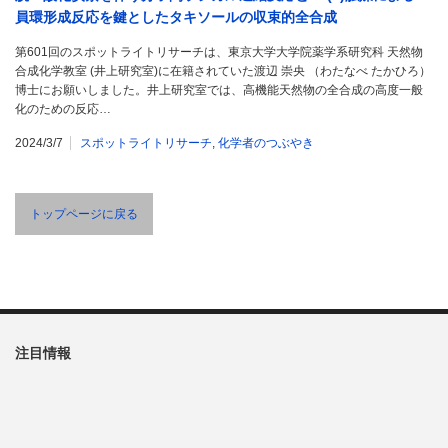
員環形成反応を鍵としたタキソールの収束的全合成
第601回のスポットライトリサーチは、東京大学大学院薬学系研究科 天然物
合成化学教室 (井上研究室)に在籍されていた渡辺 崇央 （わたなべ たかひろ）
博士にお願いしました。井上研究室では、高機能天然物の全合成の高度一般
化のための反応…
2024/3/7
スポットライトリサーチ
,
化学者のつぶやき
トップページに戻る
注目情報