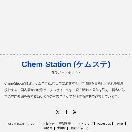
Chem-Station (ケムステ)
化学ポータルサイト
Chem-Station(略称：ケムステ)はウェブに混在する化学情報を集約し、それを整理、
提供する、国内最大の化学ポータルサイトです。現在活動20周年を迎え、幅広い化
学の専門知識を有する120 名超の有志スタッフを擁する体制で運営しています。
RSS
X
Facebook
Chem-Stationについて
お知らせ
更新履歴
サイトマップ
Facebook
Twitter
国際版
中国版
お問い合わせ