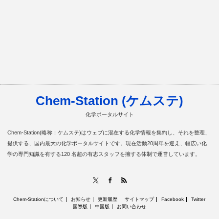
Chem-Station (ケムステ)
化学ポータルサイト
Chem-Station(略称：ケムステ)はウェブに混在する化学情報を集約し、それを整理、
提供する、国内最大の化学ポータルサイトです。現在活動20周年を迎え、幅広い化
学の専門知識を有する120 名超の有志スタッフを擁する体制で運営しています。
RSS
X
Facebook
Chem-Stationについて
お知らせ
更新履歴
サイトマップ
Facebook
Twitter
国際版
中国版
お問い合わせ