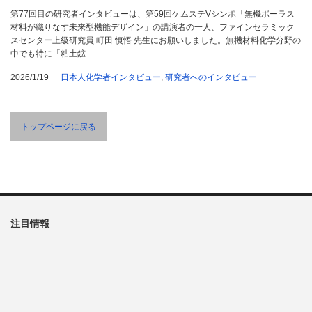
第77回目の研究者インタビューは、第59回ケムステVシンポ「無機ポーラス
材料が織りなす未来型機能デザイン」の講演者の一人、ファインセラミック
スセンター上級研究員 町田 慎悟 先生にお願いしました。無機材料化学分野の
中でも特に「粘土鉱…
2026/1/19
日本人化学者インタビュー
,
研究者へのインタビュー
トップページに戻る
注目情報