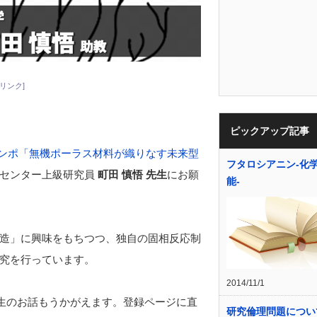
リンク]
ピックアップ記事
シンポ「無機ポーラス材料が織りなす未来型
フタロシアニン-化
スセンター上級研究員
町田 慎悟 先生
にお願
能-
造」に興味をもちつつ、独自の固相反応制
究を行っています。
2014/11/1
、町田先生のお話もうかがえます。登録ページに直
研究倫理問題につい