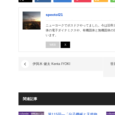
spectol21
ニューヨークでポスドクやってました。今は旧帝大
体の電子ダイナミクスや、有機固体と無機固体の
います。
WEB
X
伊與木 健太 Kenta IYOKI
世
関連記事
第115回―「分子機械と天然物