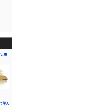
学と機
て学ん