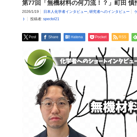
第77回「無機材料の何刀流！？」町田 慎
2026/1/19
日本人化学者インタビュー
,
研究者へのインタビュー
ト
投稿者:
spectol21
Post
Share
Hatena
Pocket
RSS