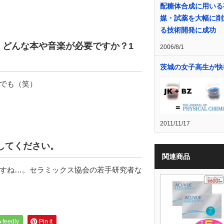
配糖体合成に用いる
媒・試薬を大幅に削
る技術開発に成功
、どんな本や音楽が必要ですか？1
2006/8/1
茨城の女子高生が快
でも（笑）
2011/11/17
してください。
関連商品
すね…。セラミックス協会の若手研究者な
feedly
Pin it