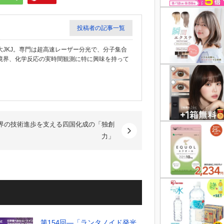
投稿者の記事一覧
JKJ。専門は超高速レーザー分光で、分子集合
境界、化学反応の実時間観測に特に興味を持って
界の技術進歩を支える四国化成の「独創
力」
第154回―「ランタノイド発光