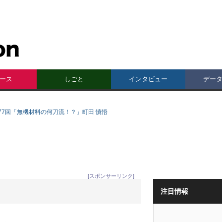
ース
しごと
インタビュー
デー
77回「無機材料の何刀流！？」町田 慎悟
[スポンサーリンク]
注目情報