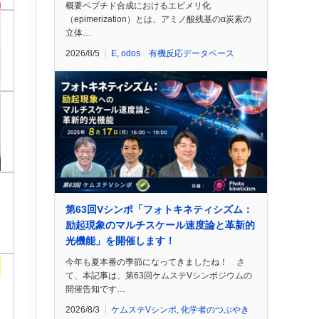
概要ペプチド合成におけるエピメリ化
（epimerization）とは、アミノ酸残基のα炭素の
立体…
2026/8/5
E
,
odos 有機反応データベース
第63回Vシンポ「フォトキネティシズム：
励起現象のマルチスケール速度論と革新的
光機能」を開催します！
今年も夏本番の季節になってきましたね！ さ
て、本記事は、第63回ケムステVシンポジウムの
開催告知です…
2026/8/3
ケムステVシンポ
,
化学者のつぶやき