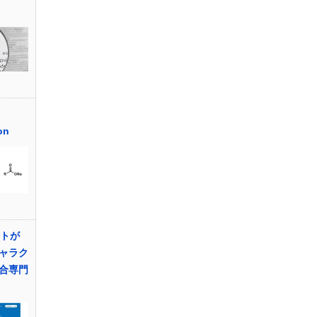
on
イトが
ャラク
合専門