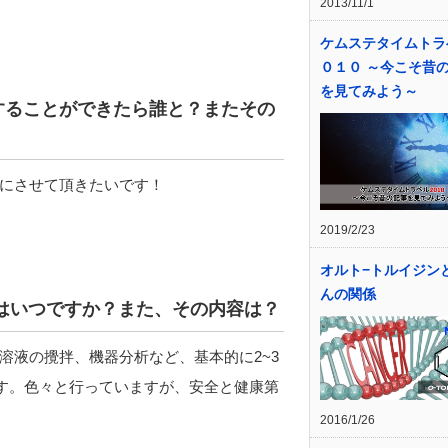
2013/11/1
ケムステタイムトラ
０１０ ～今こそ昔
を見てみよう～
することができたら誰と？またその
にさせて頂きたいです！
2019/2/23
オルト−トルイジン
んの関係
のはいつですか？また、その内容は？
溶液の攪拌、機器分析など、基本的に2~3
ます。色々と行っていますが、安全と健康第
2016/1/26