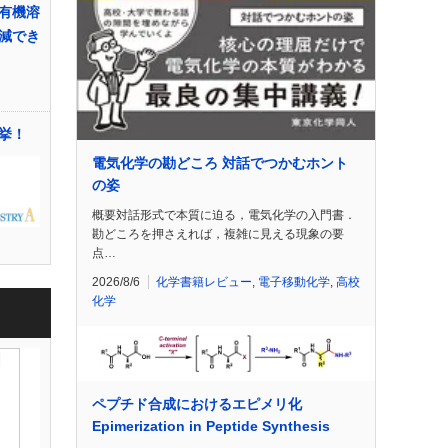
有機溶
減でき
挙！
電気化学の勘どころ 対話でつかむホント
の姿
概要対話形式で本質に迫る，電気化学の入門書．
勘どころを押さえれば，複雑に見える現象の要
点…
2026/8/6
化学書籍レビュー
,
電子移動化学
,
高校
化学
ペプチド合成におけるエピメリ化
Epimerization in Peptide Synthesis