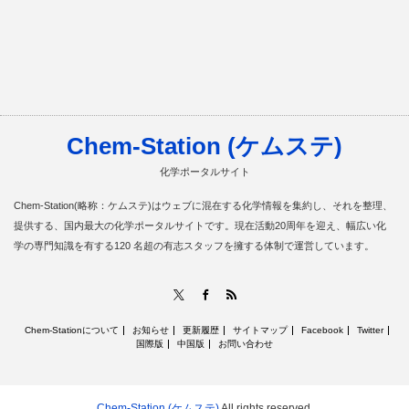
Chem-Station (ケムステ)
化学ポータルサイト
Chem-Station(略称：ケムステ)はウェブに混在する化学情報を集約し、それを整理、
提供する、国内最大の化学ポータルサイトです。現在活動20周年を迎え、幅広い化
学の専門知識を有する120 名超の有志スタッフを擁する体制で運営しています。
RSS
X
Facebook
Chem-Stationについて
お知らせ
更新履歴
サイトマップ
Facebook
Twitter
国際版
中国版
お問い合わせ
Chem-Station (ケムステ)
All rights reserved.