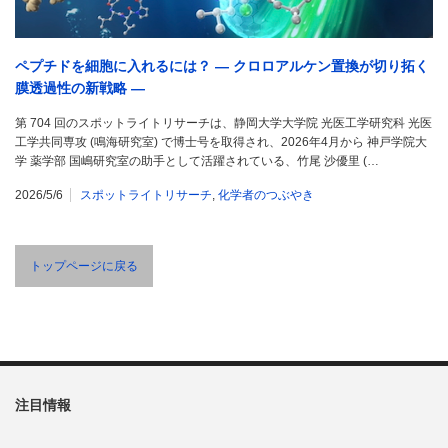
ペプチドを細胞に入れるには？ ― クロロアルケン置換が切り拓く
膜透過性の新戦略 ―
第 704 回のスポットライトリサーチは、静岡大学大学院 光医工学研究科 光医
工学共同専攻 (鳴海研究室) で博士号を取得され、2026年4月から 神戸学院大
学 薬学部 国嶋研究室の助手として活躍されている、竹尾 沙優里 (…
2026/5/6
スポットライトリサーチ
,
化学者のつぶやき
トップページに戻る
注目情報