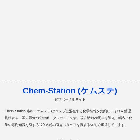
Chem-Station (ケムステ)
化学ポータルサイト
Chem-Station(略称：ケムステ)はウェブに混在する化学情報を集約し、それを整理、
提供する、国内最大の化学ポータルサイトです。現在活動20周年を迎え、幅広い化
学の専門知識を有する120 名超の有志スタッフを擁する体制で運営しています。