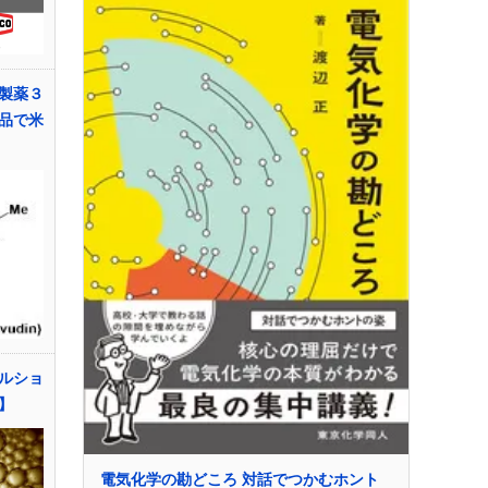
製薬３
品で米
ルショ
】
電気化学の勘どころ 対話でつかむホント