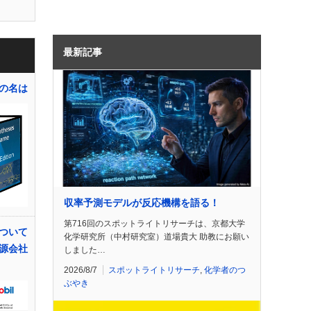
最新記事
の名は
収率予測モデルが反応機構を語る！
第716回のスポットライトリサーチは、京都大学
ついて
化学研究所（中村研究室）道場貴大 助教にお願い
源会社
しました…
2026/8/7
スポットライトリサーチ
,
化学者のつ
ぶやき