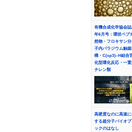
有機合成化学協会誌2
年6月号：環状ペプ
然物・フロキサン分
子内パラジウム触媒
構・C(sp3)–H結
化型環化反応・一置
チレン類
高硬度なのに高速に
する超分子バイオプ
ックのはなし