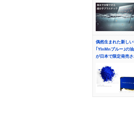
偶然生まれた新しい
｢YInMnブルー｣の
が日本で限定発売さ