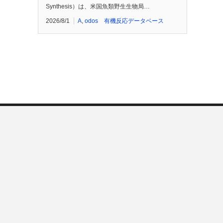
Synthesis）は、米国魚類野生生物局…
2026/8/1
A
,
odos 有機反応データベース