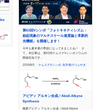
es
第63回Vシンポ「フォトキネティシズム：
励起現象のマルチスケール速度論と革新的
光機能」を開催します！
今年も夏本番の季節になってきましたね！ さ
て、本記事は、第63回ケムステVシンポジウムの
開催告知です…
2026/8/3
ケムステVシンポ
,
化学者のつぶやき
アビディ アルキン合成／Abidi Alkyne
Synthesis
概要アビディ アルキン合成（Abidi Alkyne