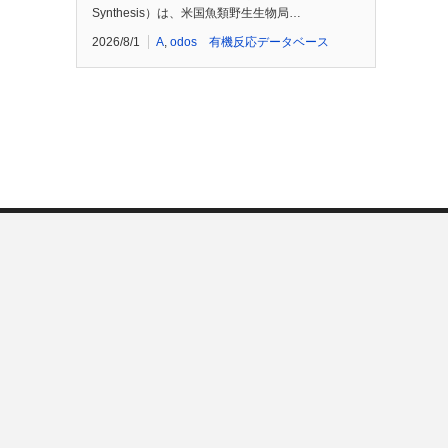
Synthesis）は、米国魚類野生生物局…
2026/8/1
A
,
odos 有機反応データベース