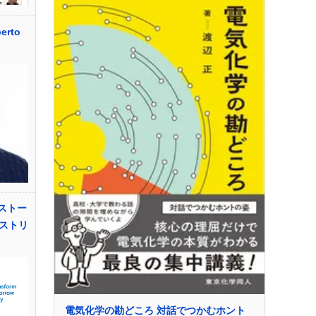
rto
ストー
ストリ
電気化学の勘どころ 対話でつかむホント