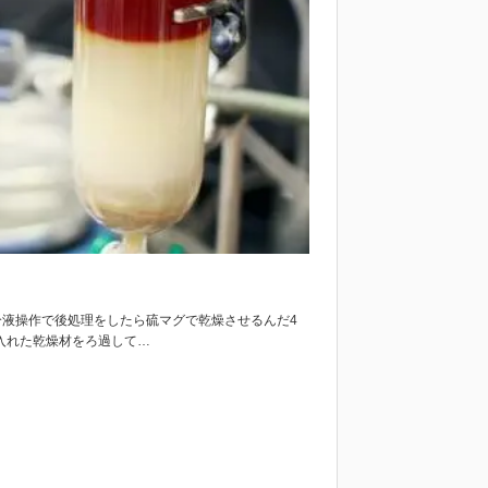
分液操作で後処理をしたら硫マグで乾燥させるんだ4
 入れた乾燥材をろ過して…