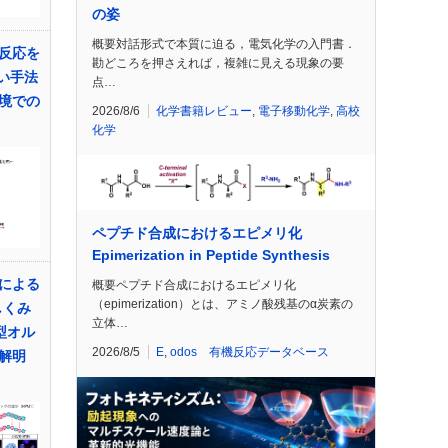
の姿
概要対話形式で本質に迫る，電気化学の入門書．
反応を
勘どころを押さえれば，複雑に見える現象の要
い手法
点…
境での
2026/8/6
化学書籍レビュー
,
電子移動化学
,
高校
化学
ペプチド合成におけるエピメリ化
Epimerization in Peptide Synthesis
による
概要ペプチド合成におけるエピメリ化
（epimerization）とは、アミノ酸残基のα炭素の
しくみ
立体…
型オル
2026/8/5
E
,
odos 有機反応データベース
解明