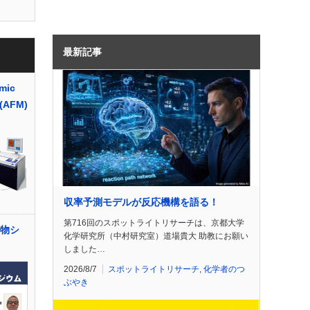
最新記事
mic
 (AFM)
収率予測モデルが反応機構を語る！
第716回のスポットライトリサーチは、京都大学
合物シ
化学研究所（中村研究室）道場貴大 助教にお願い
しました…
2026/8/7
スポットライトリサーチ
,
化学者のつ
ぶやき