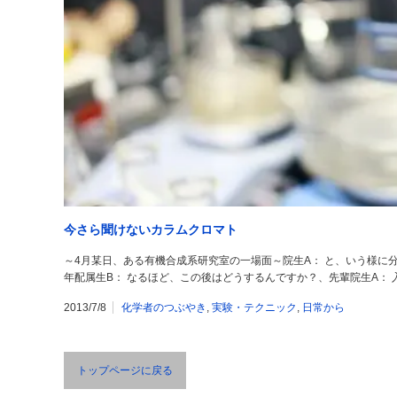
今さら聞けないカラムクロマト
～4月某日、ある有機合成系研究室の一場面～院生A： と、いう様に
年配属生B： なるほど、この後はどうするんですか？、先輩院生A：
2013/7/8
化学者のつぶやき
,
実験・テクニック
,
日常から
トップページに戻る