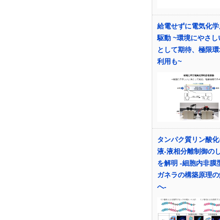
給電せずに電気化学
駆動 ~環境にやさし
として期待、極限環
利用も~
タンパク質リン酸化
液-液相分離制御の
を解明 -細胞内非膜
ガネラの構築原理の
へ-