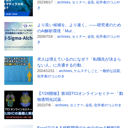
2023/6/17
archives
,
セミナー
,
会告
,
化学者のつぶや
き
より良い候補を、より速く。——研究者のため
のAI解析環境「Mul…
2026/7/16
archives
,
セミナー
,
会告
,
化学者のつぶや
き
求人は増えているのになぜ？「転職先が決まら
ない人」に共通する行動…
2024/12/11
archives
,
ケムステしごと
,
一般的な話題
,
化学者のつぶやき
【7/28開催】第3回TCIオンラインセミナー 「動
物透明化試薬…
2022/7/6
archives
,
セミナー
,
会告
,
化学者のつぶやき
Excelでできる材料開発のためのデータ解析[超