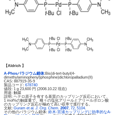
【
Aldrich
】
A-Phosパラジウム錯体
:Bis(di-tert-butyl(4-
dimethylaminophenyl)phosphine)dichloropalladium(II)
CAS: 887919-35-9
製品コード:
678740
値段: 1 g 23,600 円 (2008.10.22 現在)
用途: 触媒
説明: ヘテロ原子を有する基質のカップリング反応において、
1 mol%の触媒量で、種々の塩化アリールとアリールボロン酸
のカップリング反応が極めて高い収率で進行する。
文献:
Guram et al
. J. Org. Chem.
2007
, 72, 5104.
その他のパラジウム錯体:
鈴木-宮浦カップリングに効率的なA-