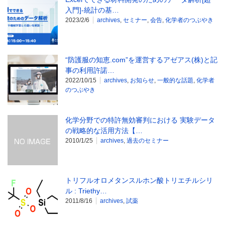
入門]-統計の基…
2023/2/6
archives
,
セミナー
,
会告
,
化学者のつぶやき
“防護服の知恵.com”を運営するアゼアス(株)と記
事の利用許諾…
2022/10/15
archives
,
お知らせ
,
一般的な話題
,
化学者
のつぶやき
化学分野での特許無効審判における 実験データ
の戦略的な活用方法【…
2010/1/25
archives
,
過去のセミナー
トリフルオロメタンスルホン酸トリエチルシリ
ル : Triethy…
2011/8/16
archives
,
試薬