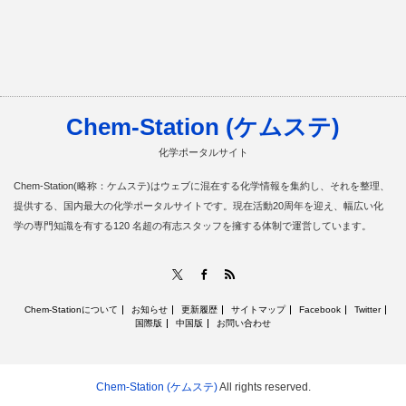
Chem-Station (ケムステ)
化学ポータルサイト
Chem-Station(略称：ケムステ)はウェブに混在する化学情報を集約し、それを整理、
提供する、国内最大の化学ポータルサイトです。現在活動20周年を迎え、幅広い化
学の専門知識を有する120 名超の有志スタッフを擁する体制で運営しています。
RSS
X
Facebook
Chem-Stationについて
お知らせ
更新履歴
サイトマップ
Facebook
Twitter
国際版
中国版
お問い合わせ
Chem-Station (ケムステ)
All rights reserved.