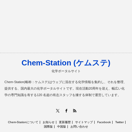
Chem-Station (ケムステ)
化学ポータルサイト
Chem-Station(略称：ケムステ)はウェブに混在する化学情報を集約し、それを整理、
提供する、国内最大の化学ポータルサイトです。現在活動20周年を迎え、幅広い化
学の専門知識を有する120 名超の有志スタッフを擁する体制で運営しています。
RSS
X
Facebook
Chem-Stationについて
お知らせ
更新履歴
サイトマップ
Facebook
Twitter
国際版
中国版
お問い合わせ