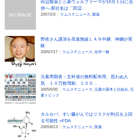
田辺製薬と三菱ウェルファーマが10月１日に合
併へ‐新社名は「田辺…
2007/2/3
ケムステニュース
,
製薬
野依さん講演を高速無線ＬＡＮ中継、神鋼が実
験
2005/7/17
ケムステニュース
,
化学一般
元素周期表：文科省の無料配布用、思わぬ人
気 １０万枚増刷、１００…
2005/5/30
ケムステニュース
,
元素の基本と仕組み
,
元
素トピック
タルセバ、すい臓がんではリスクが利点を上回
る可能性 =FDA
2005/9/13
ケムステニュース
,
医薬