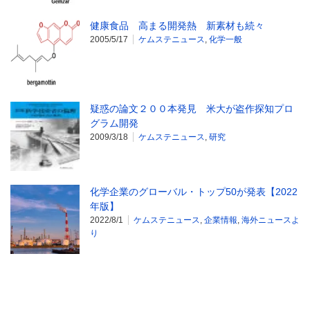
健康食品 高まる開発熱 新素材も続々
2005/5/17
ケムステニュース
,
化学一般
疑惑の論文２００本発見 米大が盗作探知プロ
グラム開発
2009/3/18
ケムステニュース
,
研究
化学企業のグローバル・トップ50が発表【2022
年版】
2022/8/1
ケムステニュース
,
企業情報
,
海外ニュースよ
り