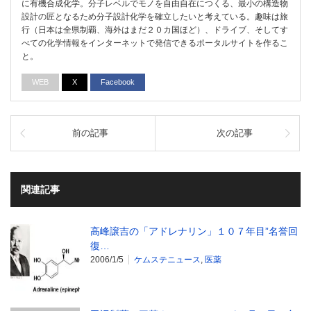
に有機合成化学。分子レベルでモノを自由自在につくる、最小の構造物
設計の匠となるため分子設計化学を確立したいと考えている。趣味は旅
行（日本は全県制覇、海外はまだ２０カ国ほど）、ドライブ、そしてす
べての化学情報をインターネットで発信できるポータルサイトを作るこ
と。
WEB
X
Facebook
前の記事
次の記事
関連記事
高峰譲吉の「アドレナリン」１０７年目”名誉回
復…
2006/1/5
ケムステニュース
,
医薬