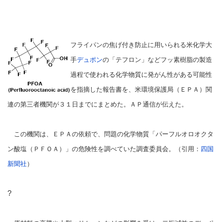
フライパンの焦げ付き防止に用いられる米化学大
手
デュポン
の「テフロン」などフッ素樹脂の製造
過程で使われる化学物質に発がん性がある可能性
を指摘した報告書を、米環境保護局（ＥＰＡ）関
連の第三者機関が３１日までにまとめた。ＡＰ通信が伝えた。
この機関は、ＥＰＡの依頼で、問題の化学物質「パーフルオロオクタ
ン酸塩（ＰＦＯＡ）」の危険性を調べていた調査委員会。（引用：
四国
新聞社
）
?